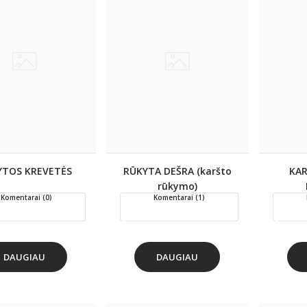
YTOS KREVETĖS
RŪKYTA DEŠRA (karšto
KA
rūkymo)
Komentarai (0)
Komentarai (1)
DAUGIAU
DAUGIAU