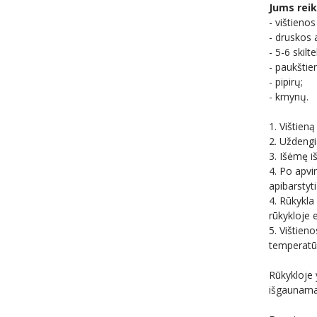
Jums reik
- vištienos 
- druskos 
- 5-6 skil
- paukštie
- pipirų;
- kmynų.
1. Vištieną
2. Uždengi
3. Išėmę i
4. Po apvir
apibarstyt
4. Rūkykla
rūkykloje 
5. Vištien
temperatū
Rūkykloje 
išgaunamas