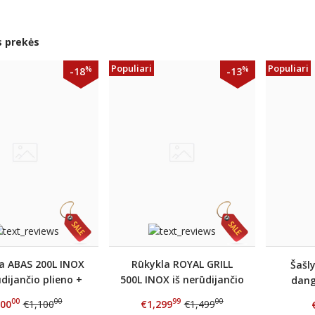
s prekės
Populiari
Populiari
%
%
-18
-13
a ABAS 200L INOX
Rūkykla ROYAL GRILL
Šašl
ūdijančio plieno +
500L INOX iš nerūdijančio
dang
DOVANOS
plieno + DOVANOS
00
00
99
00
00
€1,100
€1,299
€1,499