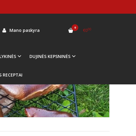
0
00
Mano paskyra
€0
LYKINĖS
DUJINĖS KEPSNINĖS
S RECEPTAI