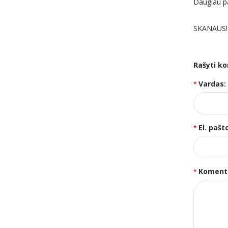
Daugiau pa
SKANAUS!
Rašyti k
Vardas:
El. pašt
Koment