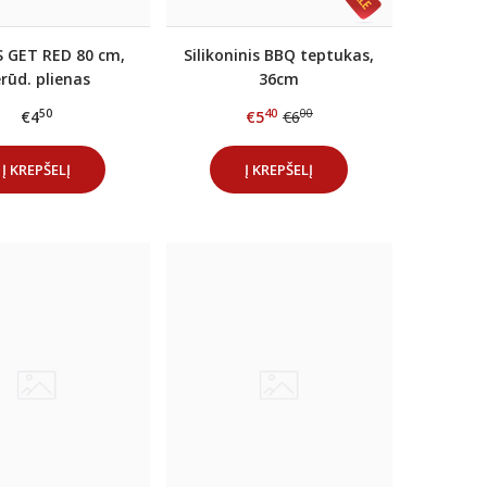
 GET RED 80 cm,
Silikoninis BBQ teptukas,
rūd. plienas
36cm
50
40
00
€4
€5
€6
Į KREPŠELĮ
Į KREPŠELĮ