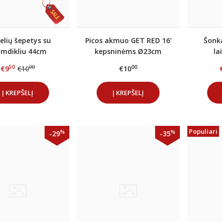
elių šepetys su
Picos akmuo GET RED 16'
Šonk
amdikliu 44cm
kepsninėms Ø23cm
la
50
00
00
€9
€10
€10
Į KREPŠELĮ
Į KREPŠELĮ
Populiari
%
%
-29
-35