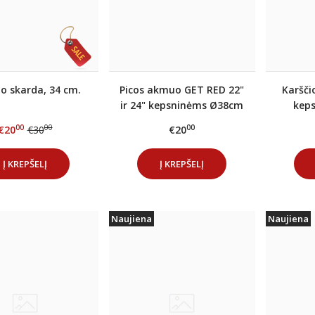
o skarda, 34 cm.
Picos akmuo GET RED 22"
Karšči
ir 24" kepsninėms Ø38cm
keps
00
00
00
€20
€30
€20
Į KREPŠELĮ
Į KREPŠELĮ
Naujiena
Naujiena