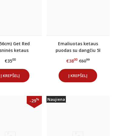
(56cm) Get Red
Emaliuotas ketaus
sninės ketaus
puodas su dangčiu 5l
elių pusmėnulis
GET RED
00
00
00
€35
€38
€60
Į KREPŠELĮ
Į KREPŠELĮ
Naujiena
%
-29