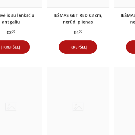
vėlis su lanksčiu
IEŠMAS GET RED 63 cm,
IEŠMAS
antgaliu
nerūd. plienas
ne
00
00
€3
€4
Į KREPŠELĮ
Į KREPŠELĮ