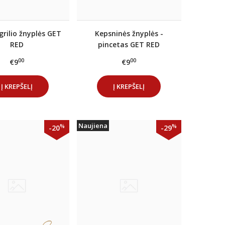
grilio žnyplės GET
Kepsninės žnyplės -
RED
pincetas GET RED
00
00
€9
€9
Į KREPŠELĮ
Į KREPŠELĮ
Naujiena
%
%
-20
-29