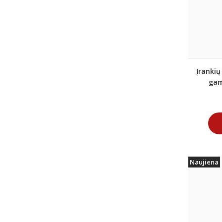
Įrankių
gam
Naujiena