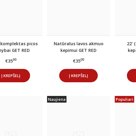
 komplektas picos
Natūralus lavos akmuo
22' 
ybai GET RED
kepimui GET RED
kep
grot
00
00
€35
€35
Į KREPŠELĮ
Į KREPŠELĮ
Naujiena
Populiari