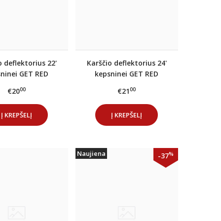
o deflektorius 22'
Karščio deflektorius 24'
ninei GET RED
kepsninei GET RED
00
00
€20
€21
Į KREPŠELĮ
Į KREPŠELĮ
Naujiena
%
-37