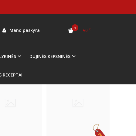
0
00
Mano paskyra
€0
LYKINĖS
DUJINĖS KEPSNINĖS
Populiari
%
-10
S RECEPTAI