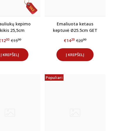
auliukų kepimo
Emaliuota ketaus
ikikis 25,5cm
keptuvė Ø25.5cm GET
RED Raudona
00
00
20
00
€12
€15
€14
€20
Į KREPŠELĮ
Į KREPŠELĮ
Populiari