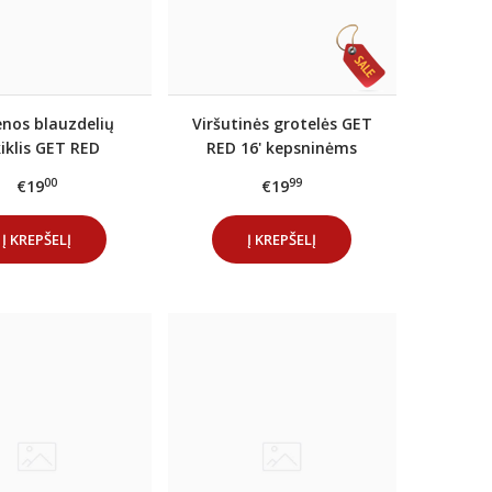
enos blauzdelių
Viršutinės grotelės GET
kiklis GET RED
RED 16' kepsninėms
00
99
€19
€19
Į KREPŠELĮ
Į KREPŠELĮ