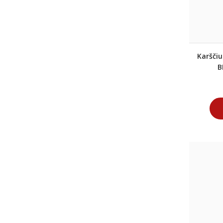
Karščiu
B