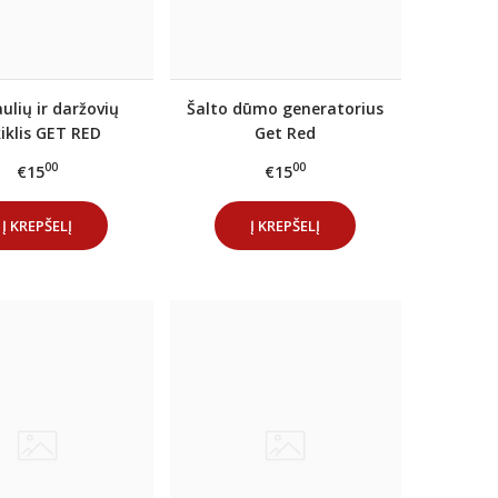
ulių ir daržovių
Šalto dūmo generatorius
kiklis GET RED
Get Red
00
00
€15
€15
Į KREPŠELĮ
Į KREPŠELĮ