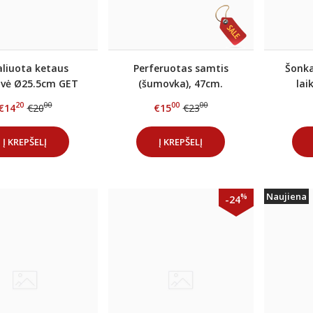
liuota ketaus
Perferuotas samtis
Šonka
vė Ø25.5cm GET
(šumovka), 47cm.
lai
D Antracitas
20
00
00
00
€14
€20
€15
€23
Į KREPŠELĮ
Į KREPŠELĮ
Naujiena
%
-24