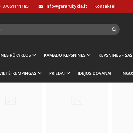
+37061111185
info@gerarukykla.lt
Kontaktai
DO GET RED PRIEDAI
KAMADO KEPSNINĖS
Kamado GET RED PRIEDAI
INĖS RŪKYKLOS
KAMADO KEPSNINĖS
KEPSNINĖS - ŠAŠ
Naujiena
Populiari
Naujiena
VIETĖ-KEMPINGAS
PRIEDAI
IDĖJOS DOVANAI
INGO