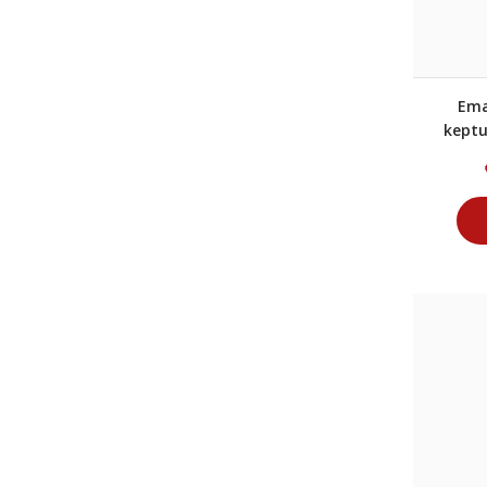
Ema
keptu
RE