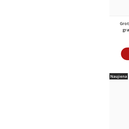
Grot
gr
Naujiena