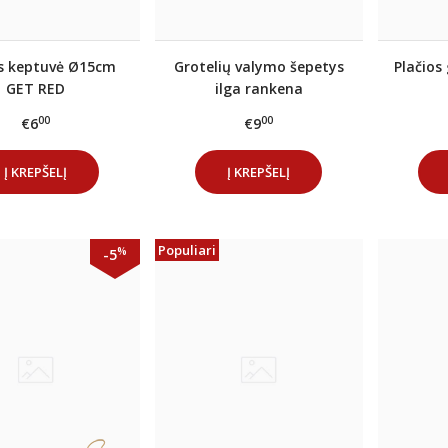
s keptuvė Ø15cm
Grotelių valymo šepetys
Plačios 
GET RED
ilga rankena
00
00
€6
€9
Į KREPŠELĮ
Į KREPŠELĮ
Populiari
%
-5