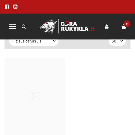
NEŠIOJAMOS KEPSNINĖS
Pagrindinis
KEPSNINĖS - ŠAŠLYKINĖS
Nešiojamos kepsninės
0
Navigacija