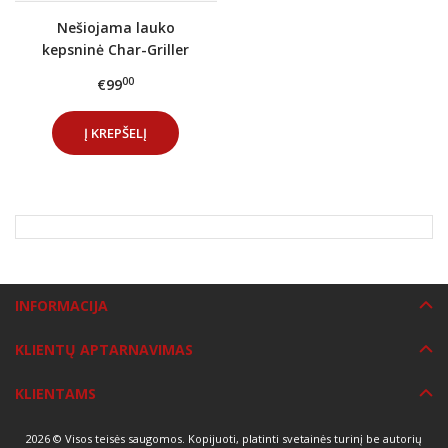
Nešiojama lauko
kepsninė Char-Griller
Fire Box
00
€99
Į KREPŠELĮ
INFORMACIJA
KLIENTŲ APTARNAVIMAS
KLIENTAMS
2026 © Visos teisės saugomos. Kopijuoti, platinti svetainės turinį be autorių