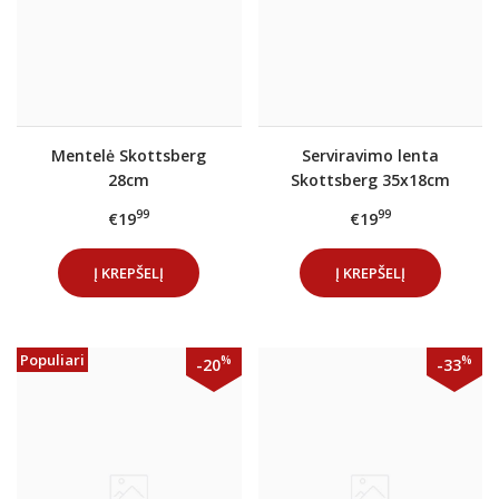
Mentelė Skottsberg
Serviravimo lenta
28cm
Skottsberg 35x18cm
99
99
€19
€19
Į KREPŠELĮ
Į KREPŠELĮ
Populiari
%
%
-20
-33