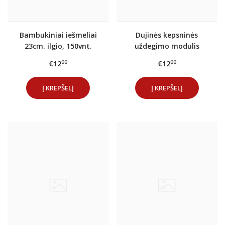
Bambukiniai iešmeliai
Dujinės kepsninės
23cm. ilgio, 150vnt.
uždegimo modulis
Char-Broil
00
00
€12
€12
Į KREPŠELĮ
Į KREPŠELĮ