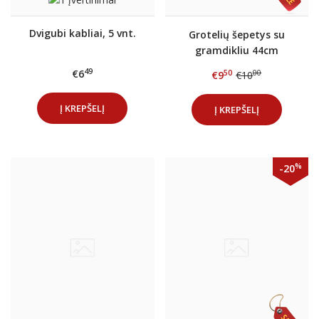
Dvigubi kabliai, 5 vnt.
Grotelių šepetys su
gramdikliu 44cm
49
€6
50
00
€9
€10
Į KREPŠELĮ
Į KREPŠELĮ
%
-20