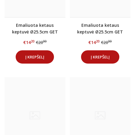
Emaliuota ketaus
Emaliuota ketaus
keptuvė Ø25.5cm GET
keptuvė Ø25.5cm GET
RED Raudona
RED Antracitas
20
00
20
00
€14
€20
€14
€20
Į KREPŠELĮ
Į KREPŠELĮ