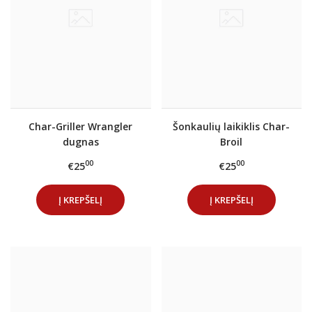
Char-Griller Wrangler
Šonkaulių laikiklis Char-
dugnas
Broil
00
00
€25
€25
Į KREPŠELĮ
Į KREPŠELĮ