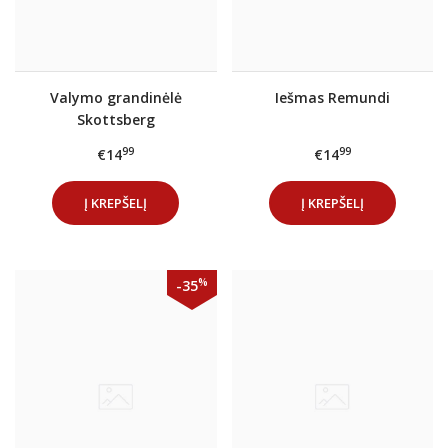
Valymo grandinėlė
Iešmas Remundi
Skottsberg
99
99
€14
€14
Į KREPŠELĮ
Į KREPŠELĮ
%
-35