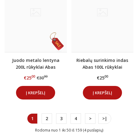
Juodo metalo lentyna
Riebalų surinkimo indas
200L rūkyklai Abas
Abas 100L rūkyklai
00
00
00
€25
€30
€25
Į KREPŠELĮ
Į KREPŠELĮ
1
2
3
4
>
>|
Rodoma nuo 1 iki 50 iš 159 (4 puslapių)