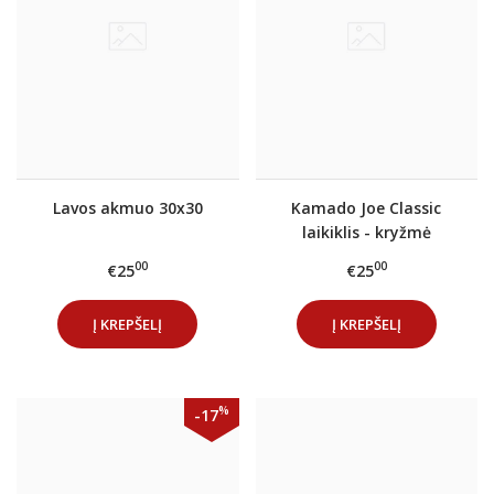
Lavos akmuo 30x30
Kamado Joe Classic
laikiklis - kryžmė
00
00
€25
€25
Į KREPŠELĮ
Į KREPŠELĮ
%
-17