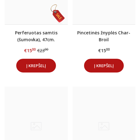
Perferuotas samtis
Pincetinės žnyplės Char-
(šumovka), 47cm.
Broil
00
00
00
€15
€23
€15
Į KREPŠELĮ
Į KREPŠELĮ