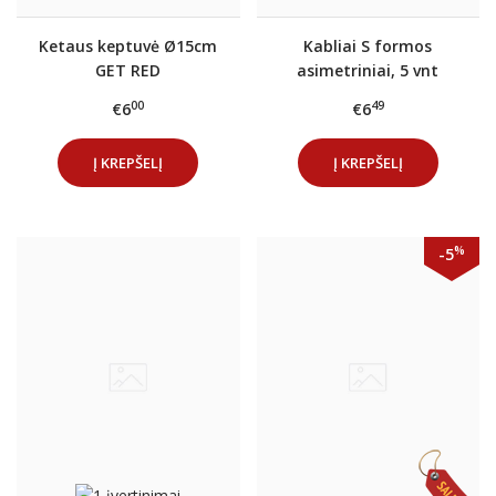
Ketaus keptuvė Ø15cm
Kabliai S formos
GET RED
asimetriniai, 5 vnt
00
49
€6
€6
Į KREPŠELĮ
Į KREPŠELĮ
%
-5