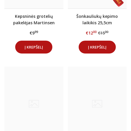
Kepsninės grotelių
Šonkauliukų kepimo
pakelėjas Martinsen
laikikis 25,5cm
99
00
00
€9
€12
€15
Į KREPŠELĮ
Į KREPŠELĮ