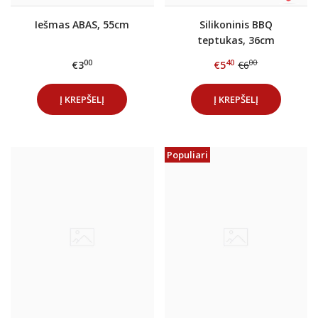
Iešmas ABAS, 55cm
Silikoninis BBQ
teptukas, 36cm
00
40
00
€3
€5
€6
Į KREPŠELĮ
Į KREPŠELĮ
Populiari