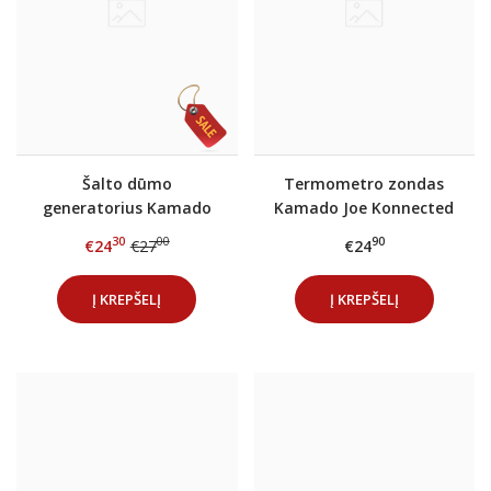
Šalto dūmo
Termometro zondas
generatorius Kamado
Kamado Joe Konnected
kepsninei (spiralė)
30
00
90
€24
€27
€24
Į KREPŠELĮ
Į KREPŠELĮ