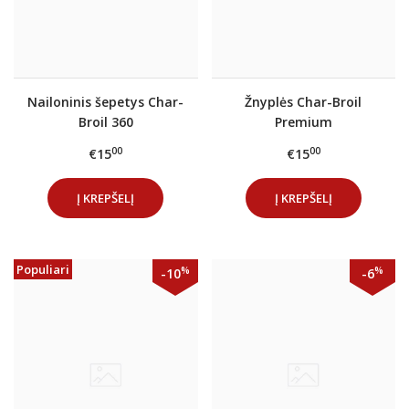
Nailoninis šepetys Char-
Žnyplės Char-Broil
Broil 360
Premium
00
00
€15
€15
Į KREPŠELĮ
Į KREPŠELĮ
Populiari
%
%
-10
-6