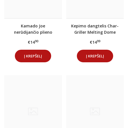
Kamado Joe
Kepimo dangtelis Char-
nerūdijančio plieno
Griller Melting Dome
žnyplės grotelėms
90
99
€14
€14
Į KREPŠELĮ
Į KREPŠELĮ