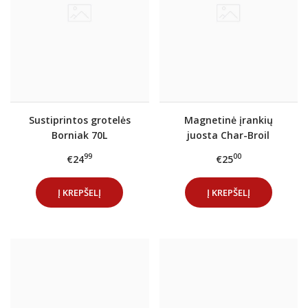
Sustiprintos grotelės
Magnetinė įrankių
Borniak 70L
juosta Char-Broil
99
00
€24
€25
Į KREPŠELĮ
Į KREPŠELĮ