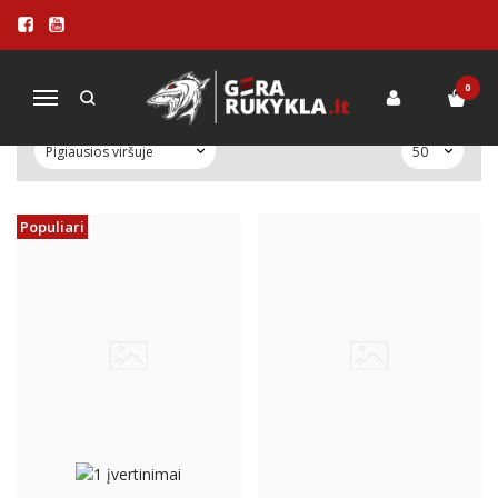
ĮVAIRŪS PRIEDAI
Pagrindinis
PRIEDAI
Įvairūs priedai
0
Navigacija
Populiari