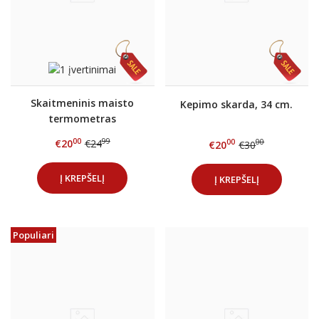
Skaitmeninis maisto
Kepimo skarda, 34 cm.
termometras
00
99
€20
€24
00
00
€20
€30
Į KREPŠELĮ
Į KREPŠELĮ
Populiari