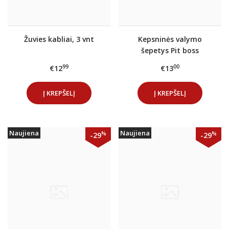
Žuvies kabliai, 3 vnt
Kepsninės valymo
šepetys Pit boss
99
00
€12
€13
Į KREPŠELĮ
Į KREPŠELĮ
Naujiena
Naujiena
%
%
-29
-29