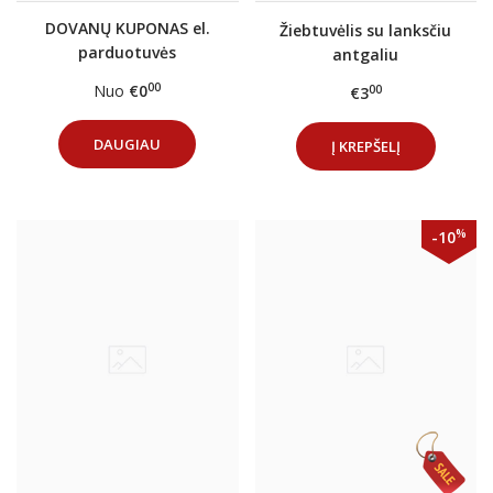
DOVANŲ KUPONAS el.
Žiebtuvėlis su lanksčiu
parduotuvės
antgaliu
gerarukykla.lt
00
Nuo
€0
00
€3
DAUGIAU
Į KREPŠELĮ
%
-10