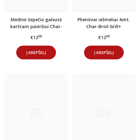
Medinė šepečio galvutė
Plieniniai iešmeliai 4vnt.
karštam paviršiui Char-
Char-Broil Grill+
broil
00
00
€12
€12
Į KREPŠELĮ
Į KREPŠELĮ