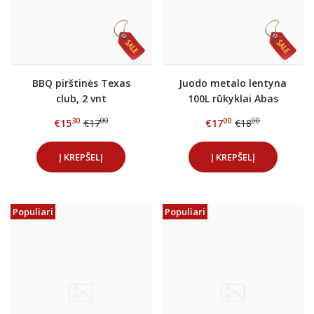
BBQ pirštinės Texas
Juodo metalo lentyna
club, 2 vnt
100L rūkyklai Abas
30
00
00
00
€15
€17
€17
€18
Į KREPŠELĮ
Į KREPŠELĮ
Populiari
Populiari