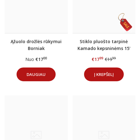
Ąžuolo drožlės rūkymui
Stiklo pluošto tarpinė
Borniak
Kamado kepsninėms 15'
00
99
99
Nuo
€17
€17
€19
DAUGIAU
Į KREPŠELĮ