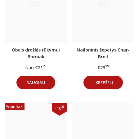
Obels drožlės rūkymui
Nailoninis šepetys Char-
Borniak
Broil
25
99
Nuo
€21
€23
DAUGIAU
Į KREPŠELĮ
Populiari
%
-10