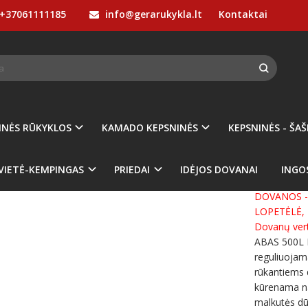
+37061111185
info@gerarukykla.lt
Kontaktai
MALKINĖS RŪKYKLOS
Rūkyklos prie namų
ABAS Rūkykla 500L + D
 RŪKYKLA 500L + DOVANOS
5
/5 | remiantis
2
kliento įvertinimu
INĖS RŪKYKLOS
KAMADO KEPSNINĖS
KEPSNINĖS - ŠAŠ
Prekės kod
%
-11
Turimas ki
VIETĖ-KEMPINGAS
PRIEDAI
IDĖJOS DOVANAI
INGO
AKCIJA! TU
DOVANOS -
LOPETĖLĖ, 
Dovanų vert
ABAS 500L M
reguliuojama
rūkantiems d
kūrenama na
malkutės dū