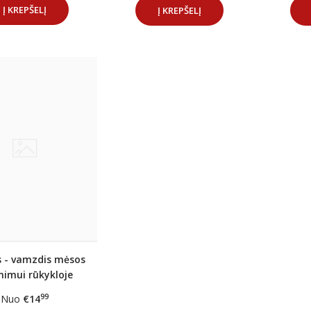
Į KREPŠELĮ
Į KREPŠELĮ
s - vamzdis mėsos
nimui rūkykloje
Ø20mm
99
Nuo
€14