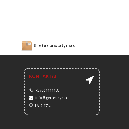
Greitas pristatymas
KONTAKTAI
+37061111185
info@gerarukykla.lt
I-V 9-17 val.