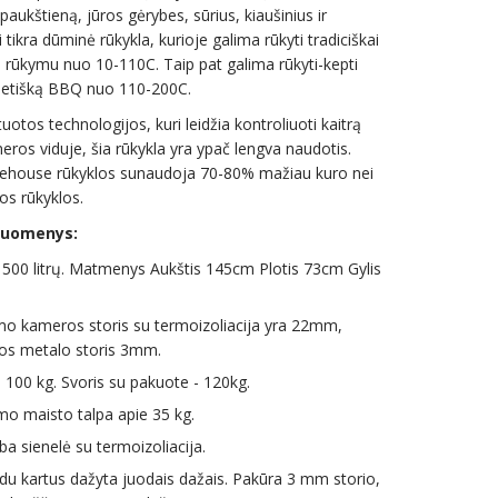
paukštieną, jūros gėrybes, sūrius, kiaušinius ir
i tikra dūminė rūkykla, kurioje galima rūkyti tradiciškai
u rūkymu nuo 10-110C. Taip pat galima rūkyti-kepti
kietišką BBQ nuo 110-200C.
otos technologijos, kuri leidžia kontroliuoti kaitrą
ros viduje, šia rūkykla yra ypač lengva naudotis.
house rūkyklos sunaudoja 70-80% mažiau kuro nei
os rūkyklos.
duomenys:
 500 litrų. Matmenys Aukštis 145cm Plotis 73cm Gylis
o kameros storis su termoizoliacija yra 22mm,
os metalo storis 3mm.
s 100 kg. Svoris su pakuote - 120kg.
o maisto talpa apie 35 kg.
ba sienelė su termoizoliacija.
 du kartus dažyta juodais dažais. Pakūra 3 mm storio,