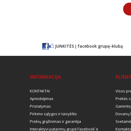
JUNKITĖS į facebook grupę-klubą
INFORMACIJA
KLIEN
KONTAKTAI
Visos pr
Apmokėjimas
Prekės s
Pristatymas
Gamintoj
Pirkimo sąlygos ir taisyklės
Dovanų 
Prekių grąžinimas ir garantija
Svetainė
Interaktyvi patarimų grupė Facebook`e
Kontakta