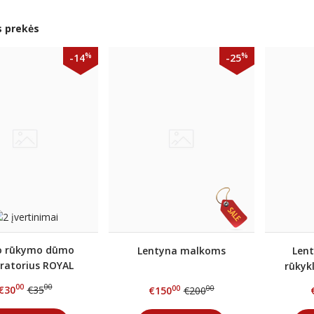
s prekės
%
%
-14
-25
o rūkymo dūmo
Lentyna malkoms
Lent
ratorius ROYAL
rūkykl
ILL, stalčius
00
00
€30
€35
00
00
€150
€200