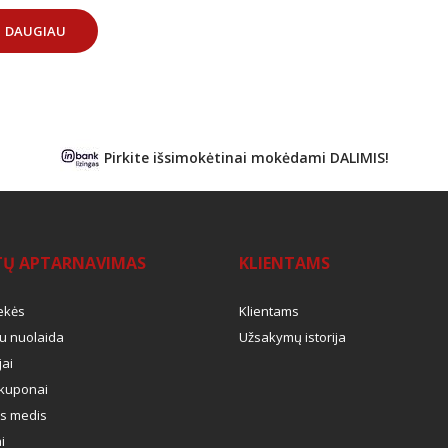
DAUGIAU
Pirkite išsimokėtinai mokėdami DALIMIS!
TŲ APTARNAVIMAS
KLIENTAMS
ekės
Klientams
u nuolaida
Užsakymų istorija
ai
kuponai
s medis
i