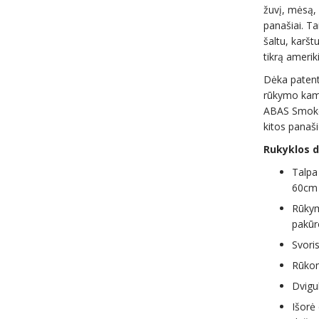
žuvį, mėsą, 
panašiai. Ta
šaltu, karšt
tikrą ameri
Dėka patentu
rūkymo kame
ABAS Smoke
kitos panaši
Rukyklos 
Talpa
60cm
Rūkym
pakūr
Svori
Rūkom
Dvigu
Išorė