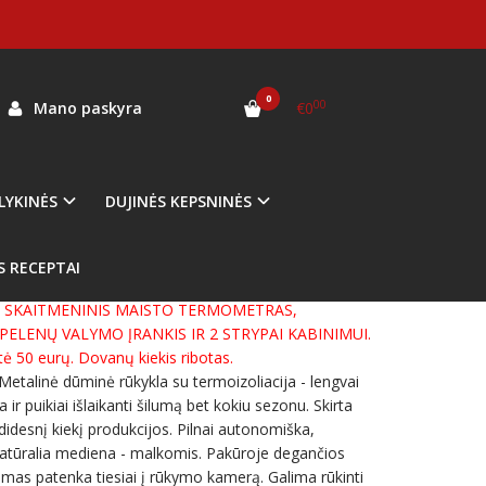
OVANOS
0
00
Mano paskyra
€0
LYKINĖS
DUJINĖS KEPSNINĖS
as:
06
ekis:
Prekė sandėlyje
S RECEPTAI
RIME SANDĖLYJE.
 SKAITMENINIS MAISTO TERMOMETRAS,
PELENŲ VALYMO ĮRANKIS IR 2 STRYPAI KABINIMUI.
ė 50 eurų. Dovanų kiekis ribotas.
etalinė dūminė rūkykla su termoizoliacija - lengvai
 ir puikiai išlaikanti šilumą bet kokiu sezonu. Skirta
idesnį kiekį produkcijos. Pilnai autonomiška,
tūralia mediena - malkomis. Pakūroje degančios
mas patenka tiesiai į rūkymo kamerą. Galima rūkinti