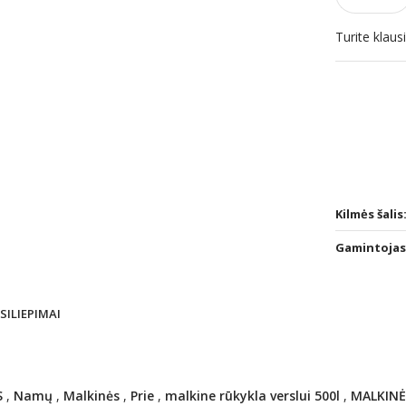
Turite klau
Kilmės šalis
Gamintojas
TSILIEPIMAI
S
,
Namų
,
Malkinės
,
Prie
,
malkine rūkykla verslui 500l
,
MALKINĖ