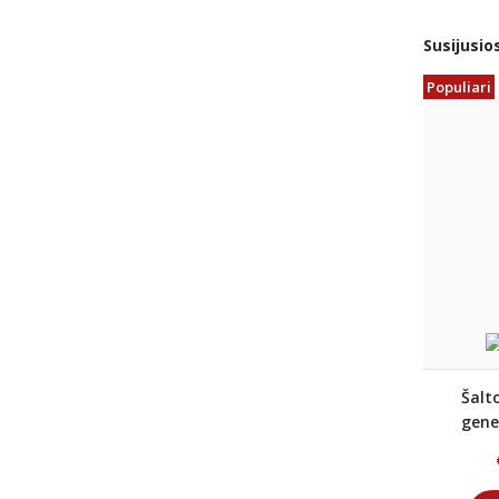
Susijusio
Populiari
Šalt
gene
GR