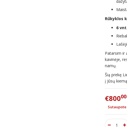
dažyta
Maist
Rūkyklos k
6 vnt
Rieba
Lašėj
Patarsim ir
kavinėje, r
namų.
Šią prekę Li
į Jūsų kiemą
00
€800
Sutaupote 