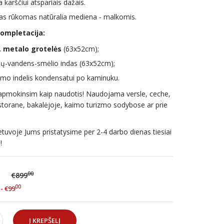
 karščiui atspariais dažais.
as rūkomas natūralia mediena - malkomis.
ompletacija:
. metalo grotelės
(63x52cm);
lų-vandens-smėlio indas
(63x52cm);
imo indelis kondensatui po kaminuku.
 apmokinsim kaip naudotis! Naudojama versle, ceche,
estorane, bakalėjoje, kaimo turizmo sodybose ar prie
etuvoje Jums pristatysime per 2-4 darbo dienas tiesiai
!
00
€899
00
- €99