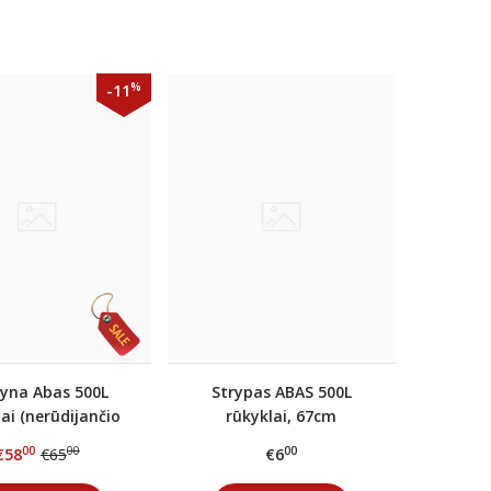
%
-11
yna Abas 500L
Strypas ABAS 500L
ai (nerūdijančio
rūkyklai, 67cm
plieno)
00
00
00
€58
€65
€6