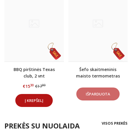
BBQ pirštinės Texas
Šefo skaitmeninis
club, 2 vnt
maisto termometras
PRO
30
00
€15
€17
Į KREPŠELĮ
VISOS PREKĖS
PREKĖS SU NUOLAIDA