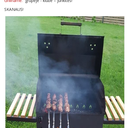
Griliname.
” grupėje - klube – junkitės!
SKANAUS!