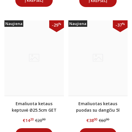
Į KREPŠELĮ
Į KREPŠELĮ
Naujiena
Naujiena
%
%
-29
-37
Emaliuota ketaus
Emaliuotas ketaus
keptuvė Ø25.5cm GET
puodas su dangčiu 5l
RED Raudona
GET RED
20
00
00
00
€14
€20
€38
€60