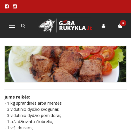
ŠAŠLYKAS NATŪRALIŲ POMIDORŲ
SULTYSE GRILYJE SU DANGČIU
0
Navigacija
Pagrindinis
ŠAŠLYKAS NATŪRALIŲ POMIDORŲ SULTYSE GRILYJE SU DANGČIU
Jums reikės:
- 1 kg sprandinės arba mentės!
- 3 vidutinio dydžio svogūnai;
- 3 vidutinio dydžio pomidorai;
- 1 a.š. džiovinto čiobrelio;
- 1 v.š. druskos;