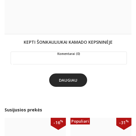
KEPTI ŠONKAULIUKAI KAMADO KEPSNINĖJE
Komentarai (0)
DAUGIAU
Susijusios prekės
Populiari
%
%
-16
-31