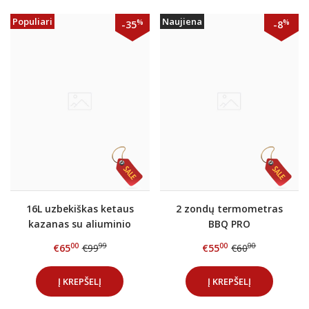
Populiari
Naujiena
%
%
-35
-8
16L uzbekiškas ketaus
2 zondų termometras
kazanas su aliuminio
BBQ PRO
dangčiu
00
99
00
00
€65
€99
€55
€60
Į KREPŠELĮ
Į KREPŠELĮ