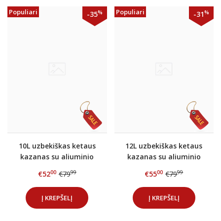
Populiari
Populiari
%
%
-35
-31
10L uzbekiškas ketaus
12L uzbekiškas ketaus
kazanas su aliuminio
kazanas su aliuminio
dangčiu
dangčiu
00
99
00
99
€52
€79
€55
€79
Į KREPŠELĮ
Į KREPŠELĮ