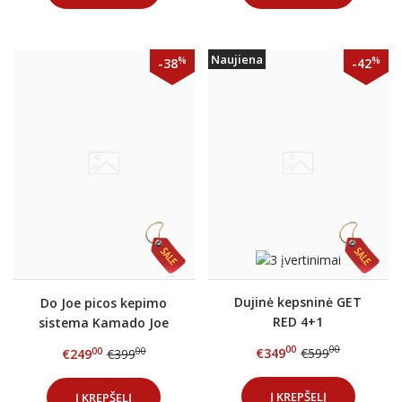
Naujiena
%
%
-38
-42
Dujinė kepsninė GET
Do Joe picos kepimo
RED 4+1
sistema Kamado Joe
CLASSIC kepsninei
00
00
€349
€599
00
00
€249
€399
Į KREPŠELĮ
Į KREPŠELĮ