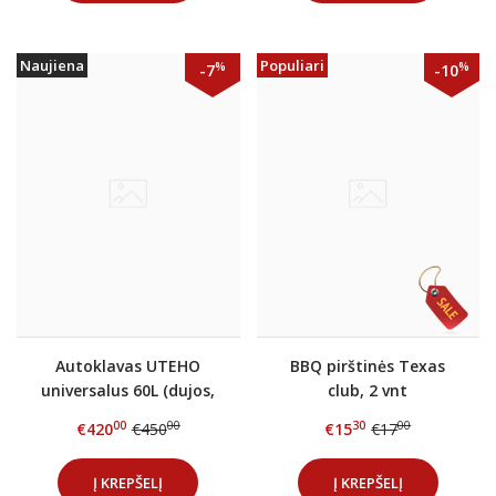
Naujiena
Populiari
%
%
-7
-10
Autoklavas UTEHO
BBQ pirštinės Texas
universalus 60L (dujos,
club, 2 vnt
elektra)
00
00
30
00
€420
€450
€15
€17
Į KREPŠELĮ
Į KREPŠELĮ