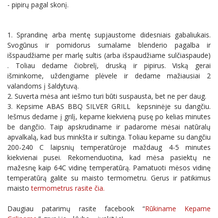
- pipirų pagal skonį.
1. Sprandinę arba mentę supjaustome didesniais gabaliukais.
Svogūnus ir pomidorus sumalame blenderio pagalba ir
išspaudžiame per marlę sultis (arba išspaudžiame sulčiaspaude)
. Toliau dedame čiobrelį, druską ir pipirus. Viską gerai
išminkome, uždengiame plėvele ir dedame mažiausiai 2
valandoms į šaldytuvą.
2. Suverta mėsa ant iešmo turi būti suspausta, bet ne per daug.
3. Kepsime ABAS BBQ SILVER GRILL kepsninėje su dangčiu.
Iešmus dedame į grilį, kepame kiekvieną pusę po kelias minutes
be dangčio. Taip apskrudiname ir padarome mėsai natūralų
apvalkalą, kad bus minkšta ir sultinga. Toliau kepame su dangčiu
200-240 C laipsnių temperatūroje maždaug 4-5 minutes
kiekvienai pusei. Rekomenduotina, kad mėsa pasiektų ne
mažesnę kaip 64C vidinę temperatūrą. Pamatuoti mėsos vidinę
temperatūrą galite su maisto termometru. Gerus ir patikimus
maisto
termometrus rasite čia.
Daugiau patarimų rasite facebook “
Rūkiname Kepame