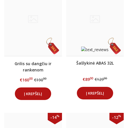
Šašlykinė ABAS 32L
Grilis su dangčiu ir
rankenom
(išardomomis kojomis)
00
00
€89
€129
00
00
€160
€190
Į KREPŠELĮ
Į KREPŠELĮ
%
%
-14
-12