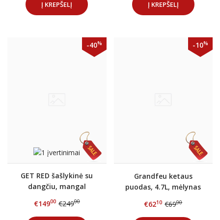
Į KREPŠELĮ
Į KREPŠELĮ
%
%
-40
-10
GET RED šašlykinė su
Grandfeu ketaus
dangčiu, mangal
puodas, 4.7L, mėlynas
00
00
€149
€249
10
00
€62
€69