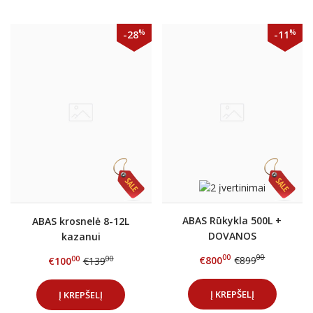
%
%
-28
-11
ABAS Rūkykla 500L +
ABAS krosnelė 8-12L
DOVANOS
kazanui
00
00
€800
€899
00
00
€100
€139
Į KREPŠELĮ
Į KREPŠELĮ