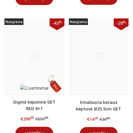
Naujiena
Naujiena
%
%
-43
-29
Dujinė kepsninė GET
Emaliuota ketaus
RED 6+1
keptuvė Ø25.5cm GET
RED Antracitas
00
00
€399
€699
20
00
€14
€20