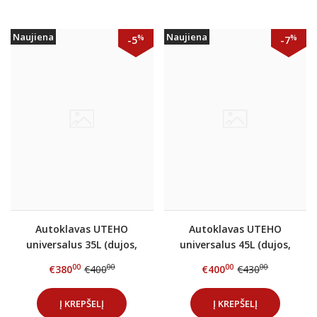
Naujiena
Naujiena
%
%
-5
-7
Autoklavas UTEHO
Autoklavas UTEHO
universalus 35L (dujos,
universalus 45L (dujos,
elektra)
elektra)
00
00
00
00
€380
€400
€400
€430
Į KREPŠELĮ
Į KREPŠELĮ