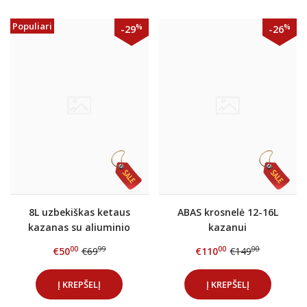
Populiari
%
%
-29
-26
8L uzbekiškas ketaus
ABAS krosnelė 12-16L
kazanas su aliuminio
kazanui
dangčiu
00
99
00
00
€50
€69
€110
€149
Į KREPŠELĮ
Į KREPŠELĮ