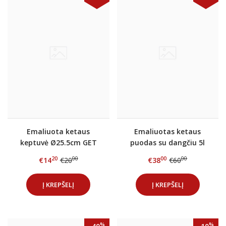
Emaliuota ketaus
Emaliuotas ketaus
keptuvė Ø25.5cm GET
puodas su dangčiu 5l
RED Raudona
GET RED
20
00
00
00
€14
€20
€38
€60
Į KREPŠELĮ
Į KREPŠELĮ
%
%