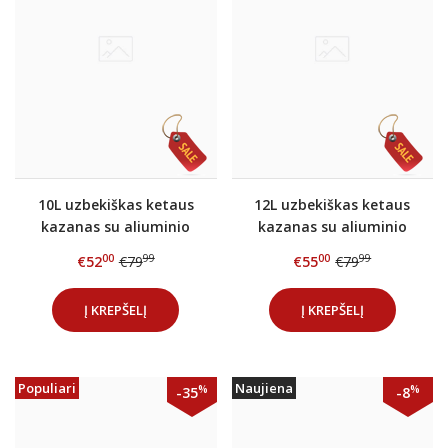
10L uzbekiškas ketaus
12L uzbekiškas ketaus
kazanas su aliuminio
kazanas su aliuminio
dangčiu
dangčiu
00
99
00
99
€52
€79
€55
€79
Į KREPŠELĮ
Į KREPŠELĮ
Populiari
Naujiena
%
%
-35
-8