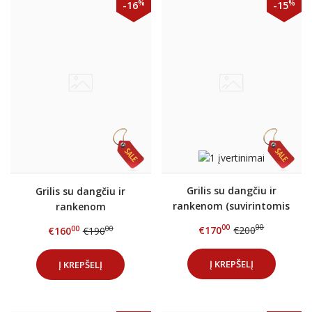
%
%
-16
-15
Grilis su dangčiu ir
Grilis su dangčiu ir
rankenom (suvirintomis
rankenom
kojomis)
(išardomomis kojomis)
00
00
€170
€200
00
00
€160
€190
Į KREPŠELĮ
Į KREPŠELĮ