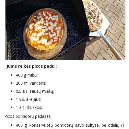
Jums reikės picos padui:
400 g miltų;
200 ml vandens;
0.5 a.š. sausų mielių;
1 v.š. aliejaus;
1 a.š. druskos;
Picos pomidorų padažas:
400 g. konservuotų pomidorų savo sultyse, be odelių (1