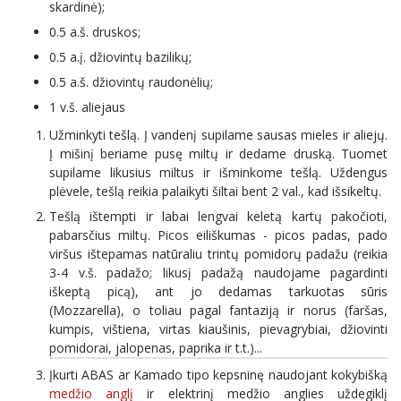
skardinė);
0.5 a.š. druskos;
0.5 a.į. džiovintų bazilikų;
0.5 a.š. džiovintų raudonėlių;
1 v.š. aliejaus
Užminkyti tešlą. Į vandenį supilame sausas mieles ir aliejų.
Į mišinį beriame pusę miltų ir dedame druską. Tuomet
supilame likusius miltus ir išminkome tešlą. Uždengus
plėvele, tešlą reikia palaikyti šiltai bent 2 val., kad išsikeltų.
Tešlą ištempti ir labai lengvai keletą kartų pakočioti,
pabarsčius miltų. Picos eiliškumas - picos padas, pado
viršus ištepamas natūraliu trintų pomidorų padažu (reikia
3-4 v.š. padažo; likusį padažą naudojame pagardinti
iškeptą picą), ant jo dedamas tarkuotas sūris
(Mozzarella), o toliau pagal fantaziją ir norus (faršas,
kumpis, vištiena, virtas kiaušinis, pievagrybiai, džiovinti
pomidorai, jalopenas, paprika ir t.t.)...
Įkurti ABAS ar Kamado tipo kepsninę naudojant kokybišką
medžio anglį
ir elektrinį medžio anglies uždegiklį