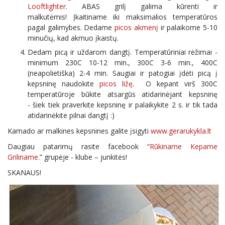
Looftlighter
. ABAS grilį galima kūrenti ir
malkutėmis! Įkaitiname iki maksimalios temperatūros
pagal galimybes. Dedame
picos akmenį
ir palaikome 5-10
minučių, kad akmuo įkaistų.
Dedam picą ir uždarom dangtį. Temperatūriniai rėžimai -
minimum 230C 10-12 min., 300C 3-6 min., 400C
(neapolietiška) 2-4 min. Saugiai ir patogiai įdėti picą į
kepsninę naudokite
picos ližę
. O kepant virš 300C
temperatūroje būkite atsargūs atidarinėjant kepsninę
- šiek tiek praverkite kepsninę ir palaikykite 2 s. ir tik tada
atidarinėkite pilnai dangtį :)
Kamado ar malkines kepsnines galite įsigyti
www.gerarukykla.lt
Daugiau patarimų rasite facebook “
Rūkiname Kepame
Griliname.
” grupėje - klube – junkitės!
SKANAUS!