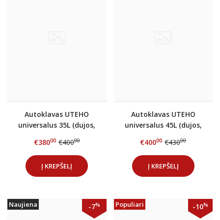
Autoklavas UTEHO
Autoklavas UTEHO
universalus 35L (dujos,
universalus 45L (dujos,
elektra)
elektra)
00
00
00
00
€380
€400
€400
€430
Į KREPŠELĮ
Į KREPŠELĮ
Naujiena
Populiari
%
%
-7
-10