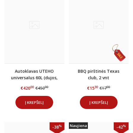
Autoklavas UTEHO
BBQ pirštinės Texas
universalus 60L (dujos,
club, 2 vnt
elektra)
00
00
30
00
€420
€450
€15
€17
Į KREPŠELĮ
Į KREPŠELĮ
Naujiena
%
%
-38
-42