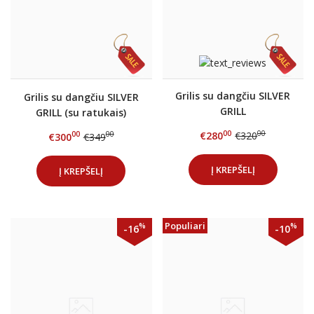
Grilis su dangčiu SILVER
Grilis su dangčiu SILVER
GRILL
GRILL (su ratukais)
00
00
€280
€320
00
00
€300
€349
Į KREPŠELĮ
Į KREPŠELĮ
Populiari
%
%
-16
-10