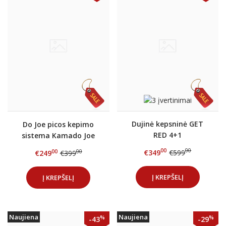
Dujinė kepsninė GET
Do Joe picos kepimo
RED 4+1
sistema Kamado Joe
CLASSIC kepsninei
00
00
€349
€599
00
00
€249
€399
Į KREPŠELĮ
Į KREPŠELĮ
Naujiena
Naujiena
%
%
-43
-29