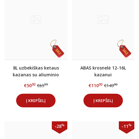
8L uzbekiškas ketaus
ABAS krosnelė 12-16L
kazanas su aliuminio
kazanui
dangčiu
00
99
00
00
€50
€69
€110
€149
Į KREPŠELĮ
Į KREPŠELĮ
%
%
-28
-11