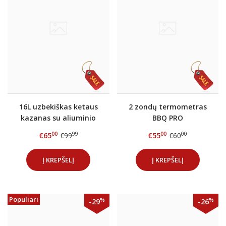
16L uzbekiškas ketaus
2 zondų termometras
kazanas su aliuminio
BBQ PRO
dangčiu
00
99
00
00
€65
€99
€55
€60
Į KREPŠELĮ
Į KREPŠELĮ
Populiari
%
%
-29
-26