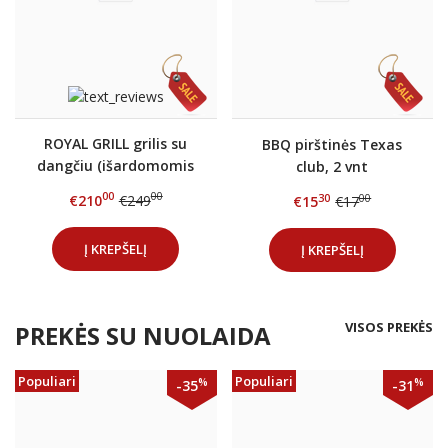
ROYAL GRILL grilis su
BBQ pirštinės Texas
dangčiu (išardomomis
club, 2 vnt
kojomis)
00
00
€210
€249
30
00
€15
€17
Į KREPŠELĮ
Į KREPŠELĮ
VISOS PREKĖS
PREKĖS SU NUOLAIDA
Populiari
Populiari
%
%
-35
-31