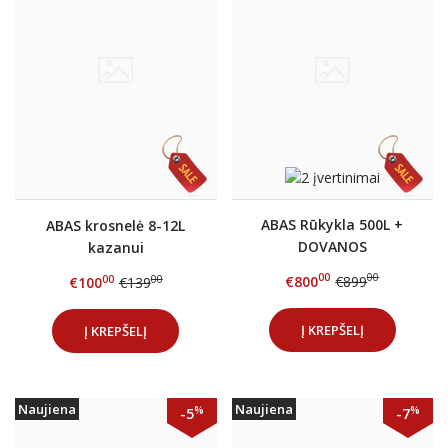
ABAS Rūkykla 500L +
ABAS krosnelė 8-12L
DOVANOS
kazanui
00
00
€800
€899
00
00
€100
€139
Į KREPŠELĮ
Į KREPŠELĮ
Naujiena
Naujiena
%
%
-5
-7