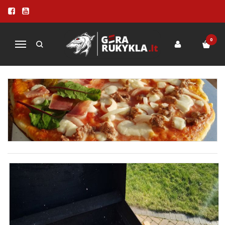
ITALIŠKA PICA SU ABAS MALKINIU
GRILIU ARBA KAMADO KEPSNINE
0
Navigacija
Pagrindinis
ITALIŠKA PICA SU ABAS MALKINIU GRILIU ARBA KAMADO KEPSNINE