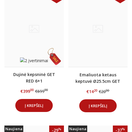
Dujinė kepsninė GET
Emaliuota ketaus
RED 6+1
keptuvė Ø25.5cm GET
RED Antracitas
00
00
€399
€699
20
00
€14
€20
Į KREPŠELĮ
Į KREPŠELĮ
Naujiena
Naujiena
%
%
-29
-37