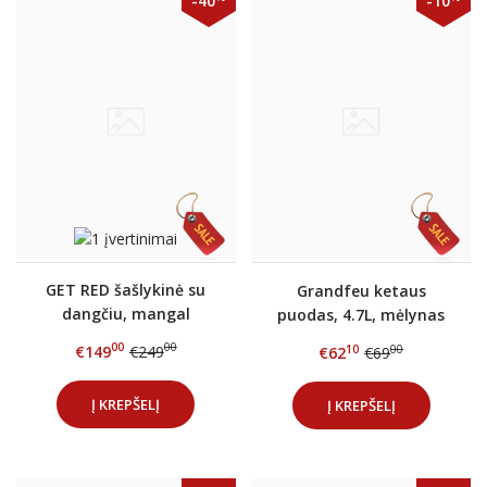
-40
-10
GET RED šašlykinė su
Grandfeu ketaus
dangčiu, mangal
puodas, 4.7L, mėlynas
00
00
€149
€249
10
00
€62
€69
Į KREPŠELĮ
Į KREPŠELĮ