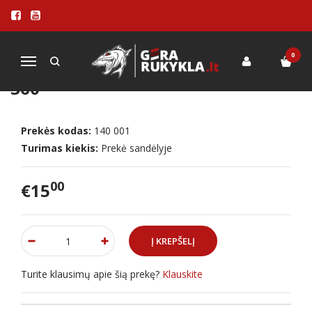
Pagrindinis
PRIEDAI
Įvairūs priedai
Nailoninis šepetys Char-Broil 360
0
Navigacija
NAILONINIS ŠEPETYS CHAR-BROIL
360
Prekės kodas:
140 001
Turimas kiekis:
Prekė sandėlyje
00
€15
Turite klausimų apie šią prekę?
Klauskite