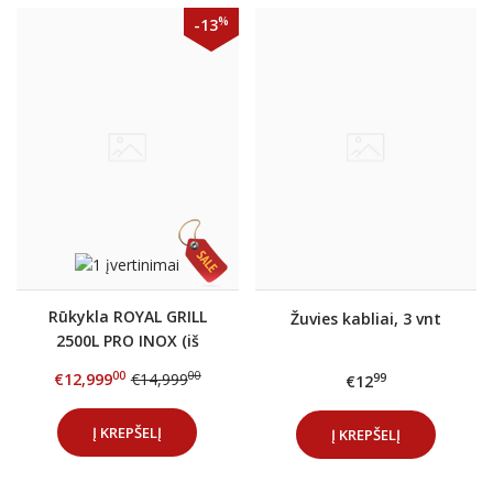
%
-13
Rūkykla ROYAL GRILL
Žuvies kabliai, 3 vnt
2500L PRO INOX (iš
nerūdijančio plieno su
00
00
€12,999
€14,999
99
€12
automatika)
Į KREPŠELĮ
Į KREPŠELĮ