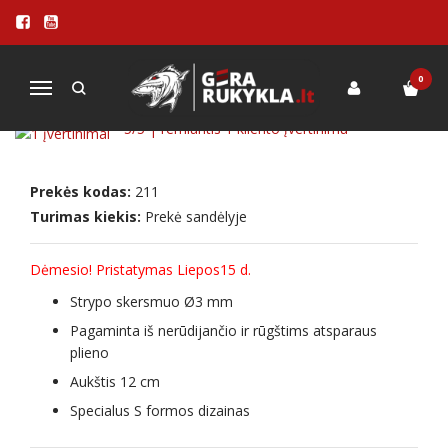
Pagrindinis
MALKINĖS RŪKYKLOS
PRIEDAI rūkykloms
Dvigubi kabliai, 5 vnt.
0
Navigacija
DVIGUBI KABLIAI, 5 VNT.
5
/5 | remiantis
1
kliento įvertinimu
Prekės kodas:
211
Turimas kiekis:
Prekė sandėlyje
Dėmesio! Pristatymas Liepos15 d.
Strypo skersmuo Ø3 mm
Pagaminta iš nerūdijančio ir rūgštims atsparaus
plieno
Aukštis 12 cm
Specialus S formos dizainas