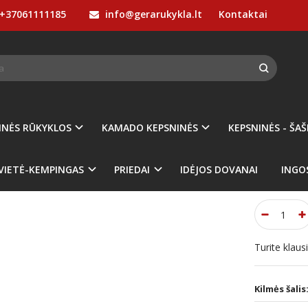
+37061111185
info@gerarukykla.lt
Kontaktai
PRIEDAI
Įvairūs priedai
Žnyplės Char-Broil Premium
LĖS CHAR-BROIL PREMIUM
Prekės kod
Turimas ki
INĖS RŪKYKLOS
KAMADO KEPSNINĖS
KEPSNINĖS - ŠAŠ
00
€15
VIETĖ-KEMPINGAS
PRIEDAI
IDĖJOS DOVANAI
INGO
Turite klau
Kilmės šalis