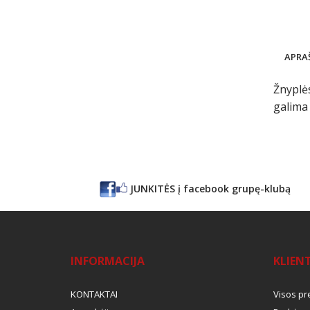
APRA
Žnyplės
galima 
JUNKITĖS į facebook grupę-klubą
INFORMACIJA
KLIEN
KONTAKTAI
Visos pr