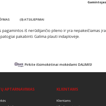
Gamintojas
ŠYMAS
(0) ATSILIEPIMAI
 pagamintos iš nerūdijančio plieno ir yra nepakeičiamas įranki
patogiai pakabinti. Galima plauti indaplovėje.
Pirkite išsimokėtinai mokėdami DALIMIS!
TŲ APTARNAVIMAS
KLIENTAMS
ekės
Klientams