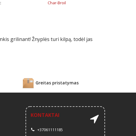
:
Char-Broil
s grilinant! Žnyplės turi kilpą, todėl jas
Greitas pristatymas
KONTAKTAI
+37061111185