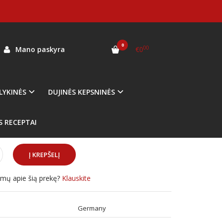
0
00
Mano paskyra
€0
as:
140 584
ekis:
Prekė sandėlyje
LYKINĖS
DUJINĖS KEPSNINĖS
S RECEPTAI
simų apie šią prekę?
Klauskite
:
Germany