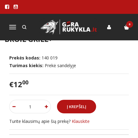
Pagrindinis
PRIEDAI
Įvairūs priedai
Plieniniai iešmeliai 4vnt. Char-Broil Grill+
0
Navigacija
PLIENINIAI IEŠMELIAI 4VNT. CHAR-
BROIL GRILL+
Prekės kodas:
140 019
Turimas kiekis:
Prekė sandėlyje
00
€12
Turite klausimų apie šią prekę?
Klauskite