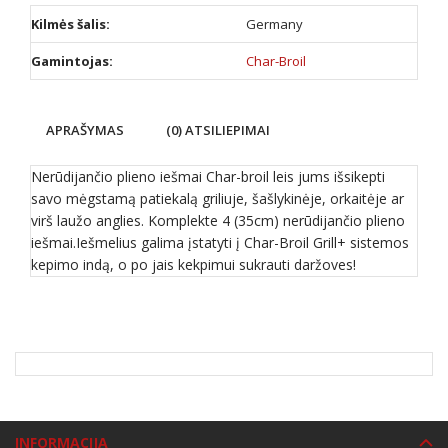
Kilmės šalis:
Germany
Gamintojas:
Char-Broil
APRAŠYMAS
(0) ATSILIEPIMAI
Nerūdijančio plieno iešmai Char-broil leis jums išsikepti
savo mėgstamą patiekalą griliuje, šašlykinėje, orkaitėje ar
virš laužo anglies. Komplekte 4 (35cm) nerūdijančio plieno
iešmai.Iešmelius galima įstatyti į Char-Broil Grill+ sistemos
kepimo indą, o po jais kekpimui sukrauti daržoves!
INFORMACIJA