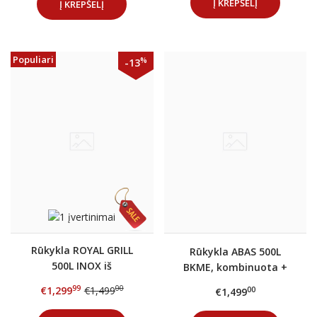
Į KREPŠELĮ
Į KREPŠELĮ
Populiari
%
-13
Rūkykla ROYAL GRILL
Rūkykla ABAS 500L
500L INOX iš
BKME, kombinuota +
nerūdijančio plieno +
DOVANOS
99
00
€1,299
€1,499
00
€1,499
DOVANOS