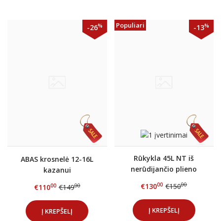
Populiari
%
%
-26
-13
Rūkykla 45L NT iš
ABAS krosnelė 12-16L
nerūdijančio plieno
kazanui
00
00
€130
€150
00
00
€110
€149
Į KREPŠELĮ
Į KREPŠELĮ