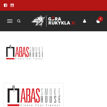
ABAS SMOKEHOUSE, LATVIJA
Pagrindinis
Pirkite pagal gamintoją
ABAS Smokehouse, Latvija
0
Navigacija