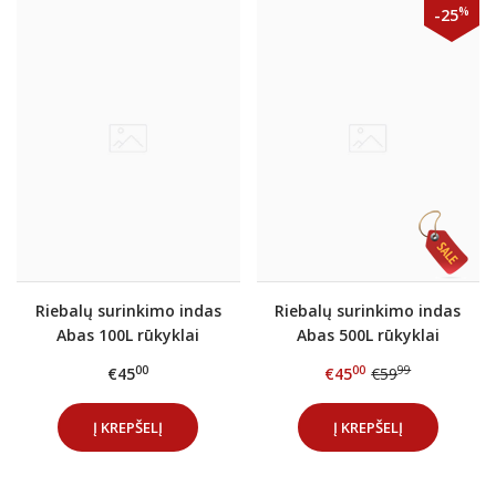
%
-25
Riebalų surinkimo indas
Riebalų surinkimo indas
Abas 100L rūkyklai
Abas 500L rūkyklai
(nerūdijančio plieno)
00
00
99
€45
€45
€59
Į KREPŠELĮ
Į KREPŠELĮ