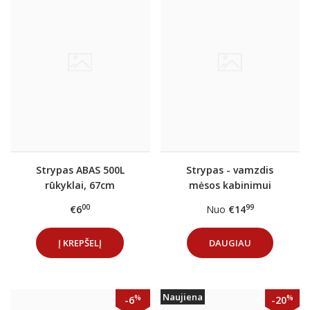
Strypas ABAS 500L
Strypas - vamzdis
rūkyklai, 67cm
mėsos kabinimui
rūkykloje Ø20mm
00
99
€6
Nuo
€14
Į KREPŠELĮ
DAUGIAU
Naujiena
%
%
-6
-20