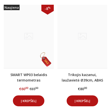
Naujiena
%
-8
SMART WP03 belaidis
Trikojis kazanui,
termometras
laužavietė Ø39cm, ABAS
00
00
00
€60
€65
€80
Į KREPŠELĮ
Į KREPŠELĮ