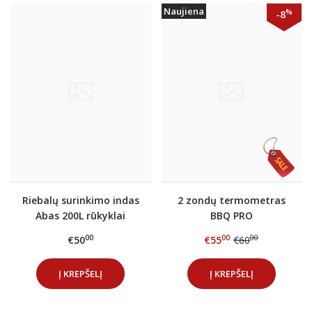
Naujiena
%
-8
Riebalų surinkimo indas
2 zondų termometras
Abas 200L rūkyklai
BBQ PRO
(nerūdijančio plieno)
00
00
00
€50
€55
€60
Į KREPŠELĮ
Į KREPŠELĮ