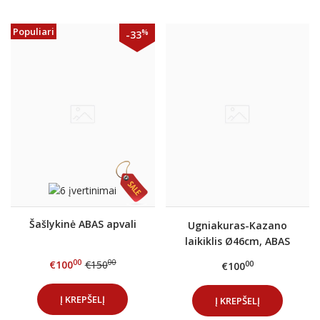
Populiari
%
-33
Šašlykinė ABAS apvali
Ugniakuras-Kazano
laikiklis Ø46cm, ABAS
00
00
€100
€150
00
€100
Į KREPŠELĮ
Į KREPŠELĮ