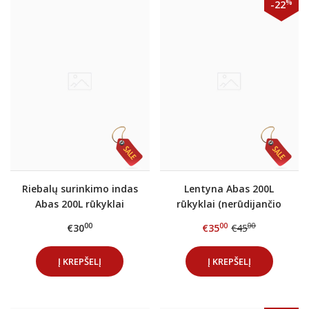
%
-22
Riebalų surinkimo indas
Lentyna Abas 200L
Abas 200L rūkyklai
rūkyklai (nerūdijančio
plieno)
00
00
00
€30
€35
€45
Į KREPŠELĮ
Į KREPŠELĮ