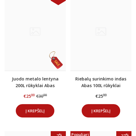
Juodo metalo lentyna
Riebalų surinkimo indas
200L rūkyklai Abas
Abas 100L rūkyklai
00
00
00
€25
€30
€25
Į KREPŠELĮ
Į KREPŠELĮ
Populiari
%
%
-7
-27