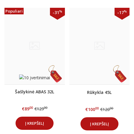
Populiari
%
%
-31
-17
Šašlykinė ABAS 32L
Rūkykla 45L
00
00
€89
€129
00
00
€100
€120
Į KREPŠELĮ
Į KREPŠELĮ