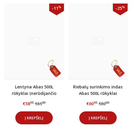
%
%
-11
-25
Lentyna Abas 500L
Riebalų surinkimo indas
rūkyklai (nerūdijančio
Abas 500L rūkyklai
plieno)
(nerūdijančio plieno)
00
00
00
00
€58
€65
€60
€80
Į KREPŠELĮ
Į KREPŠELĮ