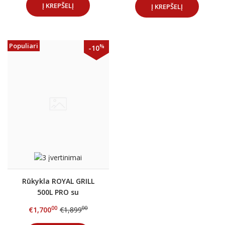
Į KREPŠELĮ
Į KREPŠELĮ
Populiari
%
-10
Rūkykla ROYAL GRILL
500L PRO su
automatika ir nerūd.
00
00
€1,700
€1,899
plieno lentynom +