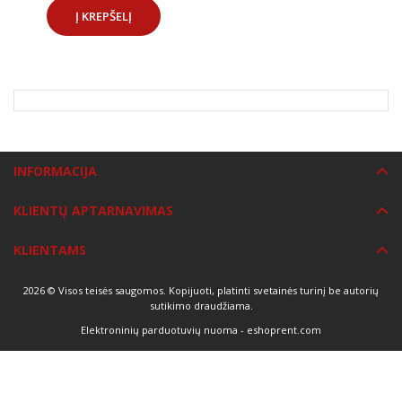
DOVANOS
Į KREPŠELĮ
INFORMACIJA
KLIENTŲ APTARNAVIMAS
KLIENTAMS
2026 © Visos teisės saugomos. Kopijuoti, platinti svetainės turinį be autorių
sutikimo draudžiama.
Elektroninių parduotuvių nuoma
-
eshoprent.com