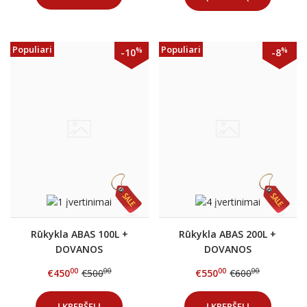
Populiari
Populiari
%
%
-10
-8
Rūkykla ABAS 100L +
Rūkykla ABAS 200L +
DOVANOS
DOVANOS
00
00
00
00
€450
€500
€550
€600
Į KREPŠELĮ
Į KREPŠELĮ