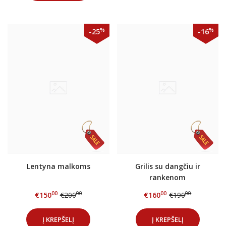
%
%
-25
-16
Lentyna malkoms
Grilis su dangčiu ir
rankenom
(išardomomis kojomis)
00
00
00
00
€150
€200
€160
€190
Į KREPŠELĮ
Į KREPŠELĮ