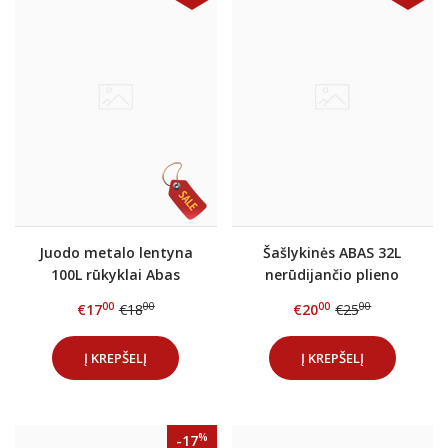
Juodo metalo lentyna
Šašlykinės ABAS 32L
100L rūkyklai Abas
nerūdijančio plieno
grotelės 50,5x28cm
00
00
00
00
€17
€18
€20
€25
Į KREPŠELĮ
Į KREPŠELĮ
%
-17