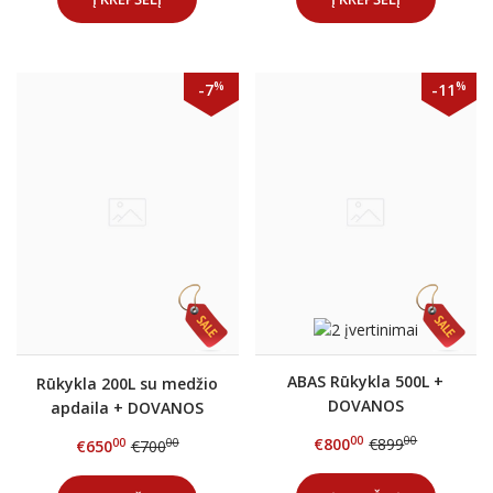
%
%
-7
-11
ABAS Rūkykla 500L +
Rūkykla 200L su medžio
DOVANOS
apdaila + DOVANOS
00
00
€800
€899
00
00
€650
€700