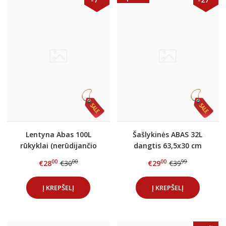
Lentyna Abas 100L
Šašlykinės ABAS 32L
rūkyklai (nerūdijančio
dangtis 63,5x30 cm
plieno)
00
00
00
99
€28
€30
€29
€39
Į KREPŠELĮ
Į KREPŠELĮ