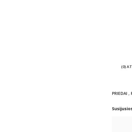
(0) A
PRIEDAI
,
Susijusio