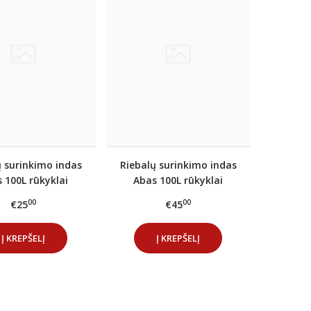
ų surinkimo indas
Riebalų surinkimo indas
 100L rūkyklai
Abas 100L rūkyklai
(nerūdijančio plieno)
00
00
€25
€45
Į KREPŠELĮ
Į KREPŠELĮ