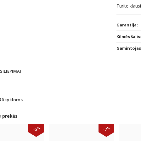
Turite klau
Garantija:
Kilmės šalis
Gamintojas
TSILIEPIMAI
Rūkykloms
s prekės
%
%
-6
-7