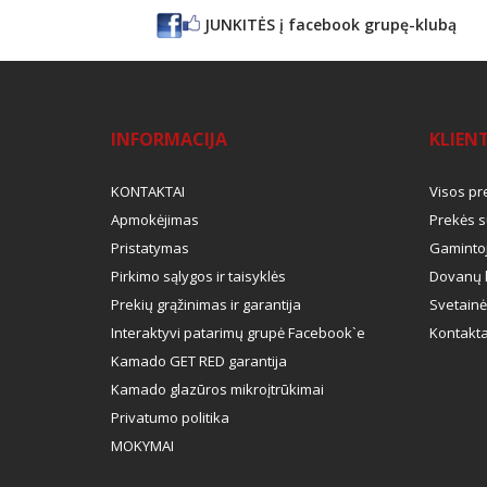
JUNKITĖS į facebook grupę-klubą
INFORMACIJA
KLIEN
KONTAKTAI
Visos pr
Apmokėjimas
Prekės s
Pristatymas
Gamintoj
Pirkimo sąlygos ir taisyklės
Dovanų 
Prekių grąžinimas ir garantija
Svetainė
Interaktyvi patarimų grupė Facebook`e
Kontakta
Kamado GET RED garantija
Kamado glazūros mikroįtrūkimai
Privatumo politika
MOKYMAI