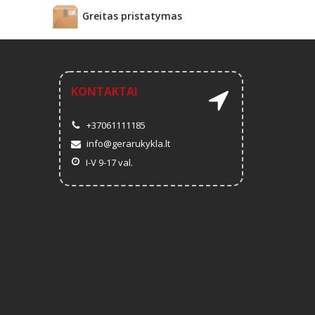
Greitas pristatymas
KONTAKTAI
+37061111185
info@gerarukykla.lt
I-V 9-17 val.