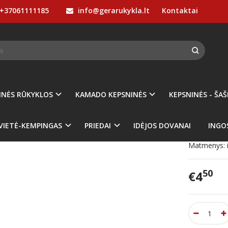
+37061111185
info@gerarukykla.lt
Kontaktai
MALKINĖS RŪKYKLOS
PRIEDAI rūkykloms
Strypas ABAS 100L rūkykla
AS ABAS 100L RŪKYKLAI, 47.5CM
Prekės kod
Turimas ki
INĖS RŪKYKLOS
KAMADO KEPSNINĖS
KEPSNINĖS - ŠAŠ
Nerūdijanči
VIETĖ-KEMPINGAS
PRIEDAI
IDĖJOS DOVANAI
INGO
rūkykloje. M
Matmenys: i
50
€4