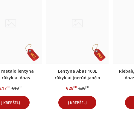
 metalo lentyna
Lentyna Abas 100L
Riebal
 rūkyklai Abas
rūkyklai (nerūdijančio
Abas
plieno)
00
00
00
00
€17
€18
€28
€30
Į KREPŠELĮ
Į KREPŠELĮ