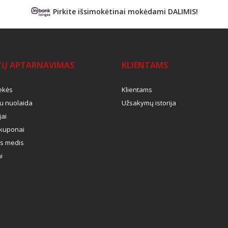
Pirkite išsimokėtinai mokėdami DALIMIS!
TŲ APTARNAVIMAS
KLIENTAMS
ekės
Klientams
u nuolaida
Užsakymų istorija
ai
kuponai
s medis
i