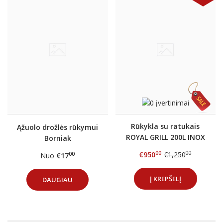
Rūkykla su ratukais
Ąžuolo drožlės rūkymui
ROYAL GRILL 200L INOX
Borniak
nerūd. plieno+DOVANOS
00
00
€950
€1,250
00
Nuo
€17
Į KREPŠELĮ
DAUGIAU