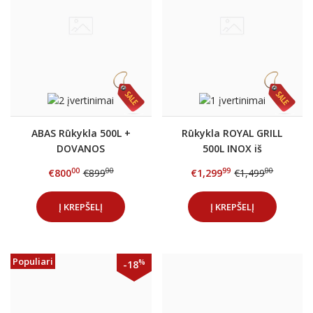
ABAS Rūkykla 500L +
Rūkykla ROYAL GRILL
DOVANOS
500L INOX iš
nerūdijančio plieno +
00
00
99
00
€800
€899
€1,299
€1,499
DOVANOS
Į KREPŠELĮ
Į KREPŠELĮ
Populiari
%
-18