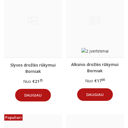
Alksnio drožlės rūkymui
Slyvos drožlės rūkymui
Borniak
Borniak
00
Nuo
€17
25
Nuo
€21
DAUGIAU
DAUGIAU
Populiari