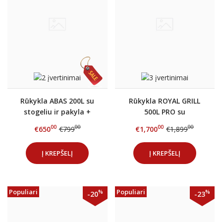
Rūkykla ABAS 200L su
Rūkykla ROYAL GRILL
stogeliu ir pakyla +
500L PRO su
DOVANOS
automatika ir nerūd.
00
00
00
00
€650
€799
€1,700
€1,899
plieno lentynom +
DOVANOS
Į KREPŠELĮ
Į KREPŠELĮ
Populiari
Populiari
%
%
-20
-23