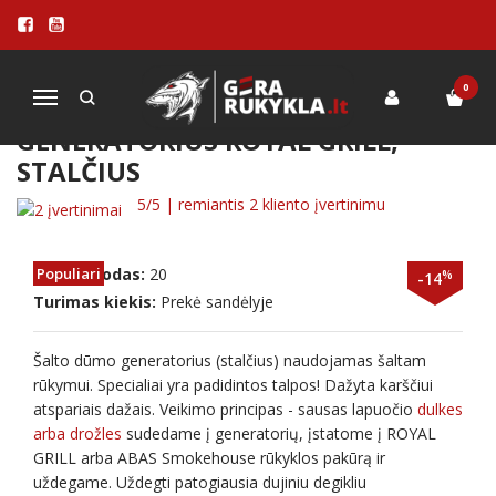
Pagrindinis
MALKINĖS RŪKYKLOS
PRIEDAI rūkykloms
Šalto rūkymo dūmo generatorius ROYAL GRILL, stalčius
0
Navigacija
ŠALTO RŪKYMO DŪMO
GENERATORIUS ROYAL GRILL,
STALČIUS
5
/5 | remiantis
2
kliento įvertinimu
Prekės kodas:
Populiari
20
%
-14
Turimas kiekis:
Prekė sandėlyje
Šalto dūmo generatorius (stalčius) naudojamas šaltam
rūkymui. Specialiai yra padidintos talpos! Dažyta karščiui
atspariais dažais. Veikimo principas - sausas lapuočio
dulkes
arba drožles
sudedame į generatorių, įstatome į ROYAL
GRILL arba ABAS Smokehouse rūkyklos pakūrą ir
uždegame. Uždegti patogiausia dujiniu degikliu