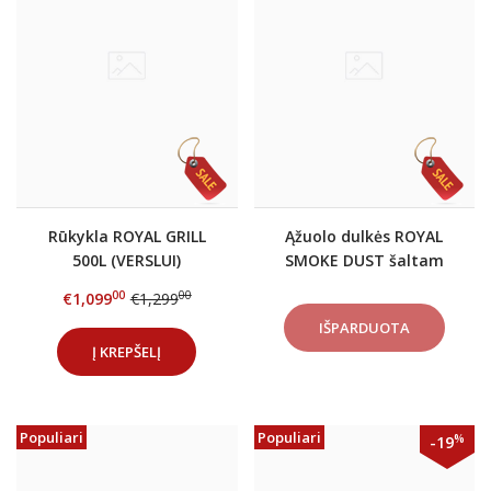
Rūkykla ROYAL GRILL
Ąžuolo dulkės ROYAL
500L (VERSLUI)
SMOKE DUST šaltam
nerūdijančio plieno
rūkymui
00
00
€1,099
€1,299
lentynomis + DOVANOS
Į KREPŠELĮ
Populiari
Populiari
%
-19