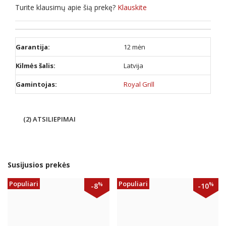
Turite klausimų apie šią prekę?
Klauskite
Garantija:
12 mėn
Kilmės šalis:
Latvija
Gamintojas:
Royal Grill
(2) ATSILIEPIMAI
Susijusios prekės
Populiari
Populiari
%
%
-8
-10