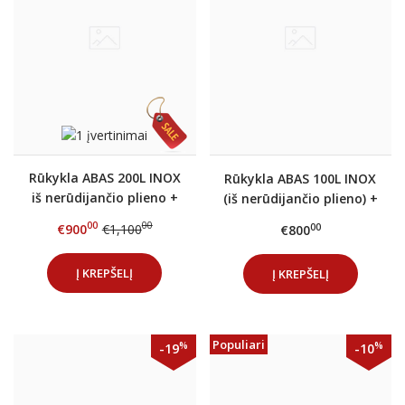
Rūkykla ABAS 200L INOX
Rūkykla ABAS 100L INOX
iš nerūdijančio plieno +
(iš nerūdijančio plieno) +
DOVANOS
DOVANOS
00
00
€900
€1,100
00
€800
Į KREPŠELĮ
Į KREPŠELĮ
Populiari
%
%
-19
-10