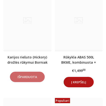
Karijos riešuto (Hickory)
Rūkykla ABAS 500L
drožlės rūkymui Borniak
BKME, kombinuota +
DOVANOS
00
€1,499
Į KREPŠELĮ
Populiari