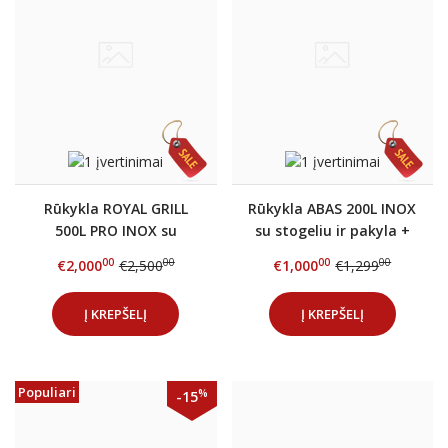
Rūkykla ROYAL GRILL
Rūkykla ABAS 200L INOX
500L PRO INOX su
su stogeliu ir pakyla +
automatika iš
DOVANOS
00
00
00
00
€2,000
€2,500
€1,000
€1,299
nerūdijančio plieno +
DOVANOS
Į KREPŠELĮ
Į KREPŠELĮ
Populiari
%
-15