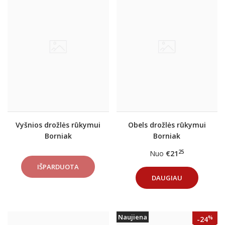
Vyšnios drožlės rūkymui
Obels drožlės rūkymui
Borniak
Borniak
25
Nuo
€21
DAUGIAU
Naujiena
%
-24