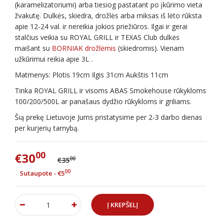
(karamelizatoriumi) arba tiesiog pastatant po įkūrimo vieta
žvakutę. Dulkės, skiedra, drožlės arba miksas iš lėto rūksta
apie 12-24 val. ir nereikia jokios priežiūros. Ilgai ir gerai
stalčius veikia su ROYAL GRILL ir TEXAS Club dulkės
maišant su
BORNIAK drožlėmis
(skiedromis). Vienam
užkūrimui reikia apie 3L .
Matmenys: Plotis 19cm Ilgis 31cm Aukštis 11cm
Tinka ROYAL GRILL ir visoms ABAS Smokehouse rūkykloms
100/200/500L ar panašaus dydžio rūkykloms ir griliams.
Šią prekę Lietuvoje Jums pristatysime per 2-3 darbo dienas
per kurjerių tarnybą.
00
€30
00
€35
00
Sutaupote - €5