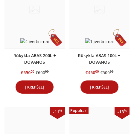
Rūkykla ABAS 200L +
Rūkykla ABAS 100L +
DOVANOS
DOVANOS
00
00
00
00
€550
€600
€450
€500
Į KREPŠELĮ
Į KREPŠELĮ
Populiari
%
%
-11
-13