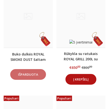
Rūkykla su ratukais
Buko dulkės ROYAL
ROYAL GRILL 200L su
SMOKE DUST šaltam
nerūd. plieno
rūkymui
00
00
€650
€800
grotelėmis+DOVANOS
Į KREPŠELĮ
Populiari
Populiari