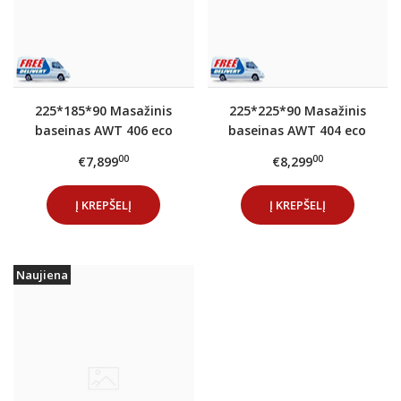
225*185*90 Masažinis
225*225*90 Masažinis
baseinas AWT 406 eco
baseinas AWT 404 eco
Extreme PRO Cloud
Extreme PRO Ocean
00
00
€7,899
€8,299
Black
Blue
Į KREPŠELĮ
Į KREPŠELĮ
Naujiena