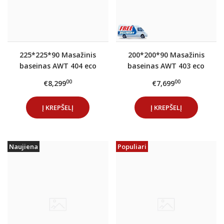
225*225*90 Masažinis
200*200*90 Masažinis
baseinas AWT 404 eco
baseinas AWT 403 eco
Extreme PRO Sterling
Extreme PRO Sterling
00
00
€8,299
€7,699
(gray)
(silver)
Į KREPŠELĮ
Į KREPŠELĮ
Naujiena
Populiari