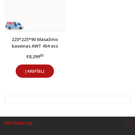
225*225*90 Masažinis
baseinas AWT 404 eco
Extreme PRO Cloudy
00
€8,299
Black
Į KREPŠELĮ
INFORMACIJA