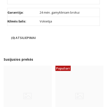
Garantija:
24 mėn. gamykliniam brokui
Kilmės šalis:
Vokietija
(0) ATSILIEPIMAI
Susijusios prekės
Populiari