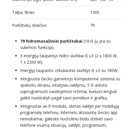
Talpa, litrais
1300
Purkštukų skaičius
79
79 hidromasažiniai purkštukai
(18 iš jų yra su
sukimosi funkcija).
3 energiją taupantys hidro siurbliai iš LX (2 x 1800 W,
1 x 2200 W).
Energiją taupantis cirkuliacinis siurblys iš LX su 180W.
Integruota Gecko gamintojo kompiuterinė sistema su
spalvotu ekranu, intuityviu valdymu. 5 iš anksto
suprogramuoti naudojimosi režimai, kuriuos lengvai
galite nusistatyti pagal savo poreikius ir grafiką.
Integruotas wi-fi modulis, skirtas valdyti per mobiliąją
programėlę telefonu. Internetu atsisiuntę Gecko app
nemokamai, galėsite nuotoliniu būdu stebėti savo
telefone esamą situaciją, valdyti, programuoti,