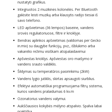
nustatyti grafikus.
Integruotos 2 muzikinės kolonėlės. Per Bluetooth
galėsite leisti muziką arba klausytis radijo tiesiai iš
savo telefono.
LED apšvietimas (36 lempos) baseine, vandens
srovės reguliatoriuose, filtre ir krioklyje.
Bendras aplinkos apšvietimas (valdomas per Gecko
in.mix) su daugybe funkcijų, pvz., išblukimo arba
vakarėlio režimu visiškam atsipalaidavimui
Apšviestas krioklys. Apšviestas oro maišymo ir
vandens srauto valdiklis.
Šildymas su temperatūros pasirinkimu (2kW)
Vandens lygio jutiklis, skirtas apsaugoti siurblius.
Efektyvi automatiškai programuojama filtrų sistema,
kurios vandens pralaidumas 6 kv.m
Ozonatorius vandens valymui.
Aukščiausios kokybės mėlyno atspalvio. Spalva labai
praktiška.