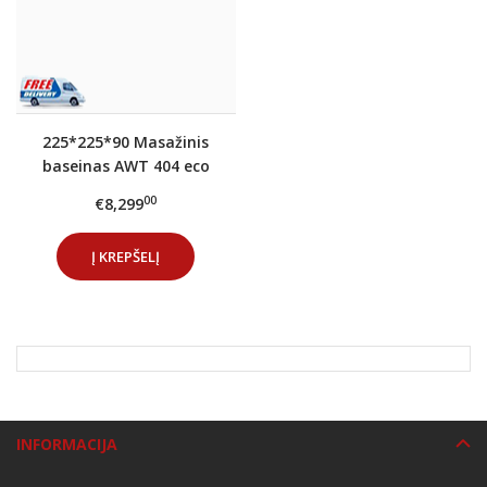
225*225*90 Masažinis
baseinas AWT 404 eco
Extreme PRO Cloudy
00
€8,299
Black
Į KREPŠELĮ
INFORMACIJA