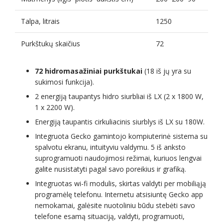
Talpa, litrais
1250
Purkštukų skaičius
72
72 hidromasažiniai purkštukai
(18 iš jų yra su
sukimosi funkcija).
2 energiją taupantys hidro siurbliai iš LX (2 x 1800 W,
1 x 2200 W).
Energiją taupantis cirkuliacinis siurblys iš LX su 180W.
Integruota Gecko gamintojo kompiuterinė sistema su
spalvotu ekranu, intuityviu valdymu. 5 iš anksto
suprogramuoti naudojimosi režimai, kuriuos lengvai
galite nusistatyti pagal savo poreikius ir grafiką.
Integruotas wi-fi modulis, skirtas valdyti per mobiliąją
programėlę telefonu. Internetu atsisiuntę Gecko app
nemokamai, galėsite nuotoliniu būdu stebėti savo
telefone esamą situaciją, valdyti, programuoti,