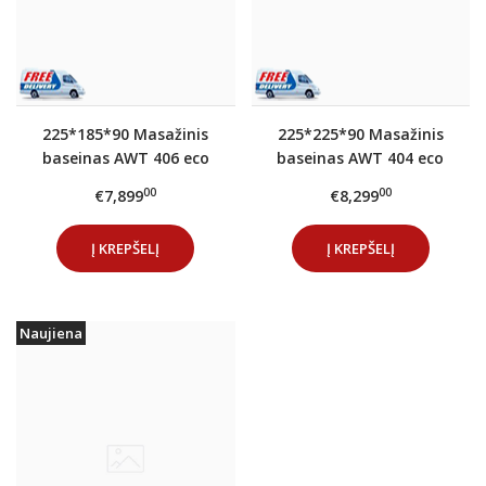
225*185*90 Masažinis
225*225*90 Masažinis
baseinas AWT 406 eco
baseinas AWT 404 eco
Extreme PRO Cloud
Extreme PRO Ocean
00
00
€7,899
€8,299
Black
Blue
Į KREPŠELĮ
Į KREPŠELĮ
Naujiena