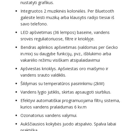
nustatyti grafikus.
Integruotos 2 muzikinės kolonėlės. Per Bluetooth
galėsite leisti muziką arba klausytis radijo tiesiai iš
savo telefono.
LED apšvietimas (36 lempos) baseine, vandens
srovės reguliatoriuose, filtre ir krioklyje.
Bendras aplinkos apšvietimas (valdomas per Gecko
in.mix) su daugybe funkcijų, pvz., išblukimo arba
vakarėlio režimu visiškam atsipalaidavimui
Apšviestas krioklys. Apšviestas oro maišymo ir
vandens srauto valdiklis.
Šildymas su temperatūros pasirinkimu (2kW)
Vandens lygio jutiklis, skirtas apsaugoti siurblius.
Efektyvi automatiškai programuojama filtrų sistema,
kurios vandens pralaidumas 6 kv.m
Ozonatorius vandens valymui.
Aukščiausios kokybės juodo atspalvio. Spalva labai
praktiška.