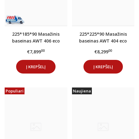
225*185*90 Masažinis
225*225*90 Masažinis
baseinas AWT 406 eco
baseinas AWT 404 eco
Extreme PRO Sterling
Extreme PRO Sterling
00
00
€7,899
€8,299
(gray)
(gray)
Į KREPŠELĮ
Į KREPŠELĮ
Populiari
Naujiena