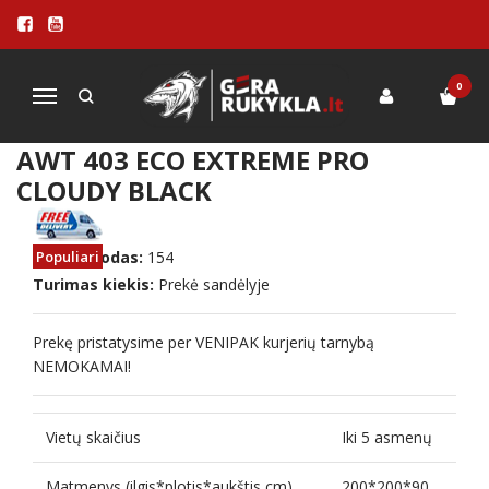
Pagrindinis
200*200*90 Masažinis baseinas AWT 403 eco Extreme PRO Cloudy
Black
0
Navigacija
200*200*90 MASAŽINIS BASEINAS
AWT 403 ECO EXTREME PRO
CLOUDY BLACK
Prekės kodas:
Populiari
154
Turimas kiekis:
Prekė sandėlyje
Prekę pristatysime per VENIPAK kurjerių tarnybą
NEMOKAMAI!
Vietų skaičius
Iki 5 asmenų
Matmenys (ilgis*plotis*aukštis cm)
200*200*90