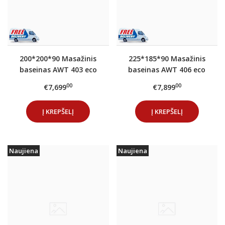
200*200*90 Masažinis
225*185*90 Masažinis
baseinas AWT 403 eco
baseinas AWT 406 eco
Extreme PRO Sterling
Extreme PRO Ocean
00
00
€7,699
€7,899
(silver)
Blue
Į KREPŠELĮ
Į KREPŠELĮ
Naujiena
Naujiena