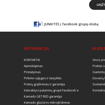
GRĮŽT
JUNKITĖS į facebook grupę-klubą
INFORMACIJA
KLIEN
KONTAKTAI
Visos pr
Apmokėjimas
Prekės s
Pristatymas
Gamintoj
Pirkimo sąlygos ir taisyklės
Dovanų 
Prekių grąžinimas ir garantija
Svetainė
Interaktyvi patarimų grupė Facebook`e
Kontakta
Kamado GET RED garantija
Kamado glazūros mikroįtrūkimai