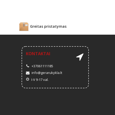
Greitas pristatymas
KONTAKTAI
+37061111185
info@gerarukykla.lt
I-V 9-17 val.