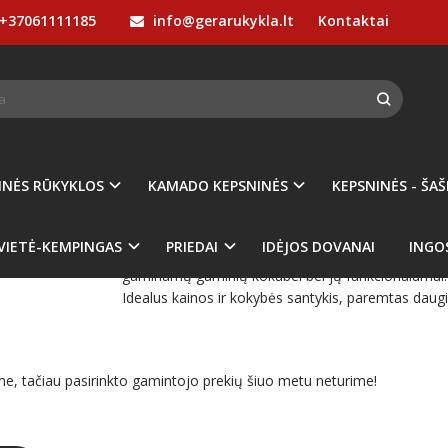
+37061111185
info@gerarukykla.lt
Kontaktai
ONTINA
Pirkite pagal gamintoją
TRAMONTINA
INĖS RŪKYKLOS
KAMADO KEPSNINĖS
KEPSNINĖS - ŠAŠ
VIETĖ-KEMPINGAS
PRIEDAI
IDĖJOS DOVANAI
INGO
Daugiau nei 100 metų gyvuojanti Brazilijos kompani
gaminamų gaminių kokubei bei jų funkcionalumui.
Idealus kainos ir kokybės santykis, paremtas daugia
e, tačiau pasirinkto gamintojo prekių šiuo metu neturime!