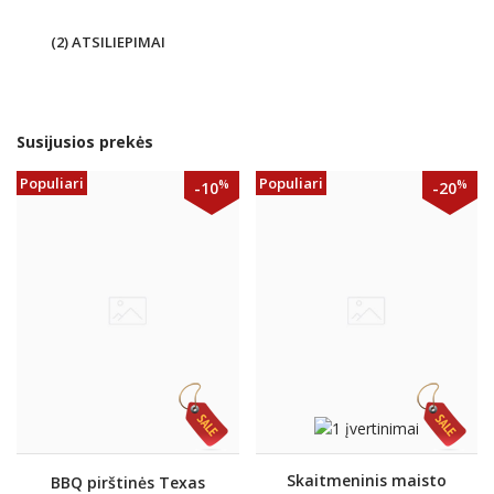
(2) ATSILIEPIMAI
Susijusios prekės
Populiari
Populiari
%
%
-10
-20
Skaitmeninis maisto
BBQ pirštinės Texas