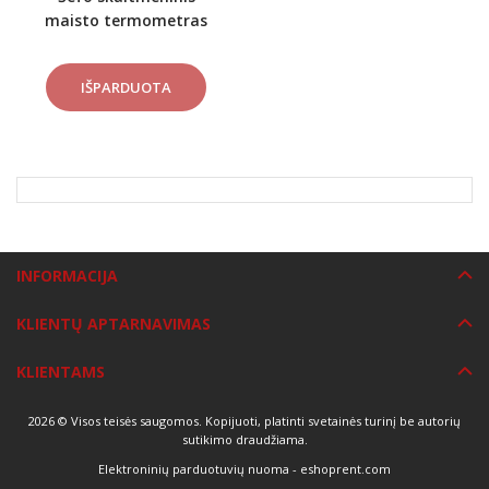
maisto termometras
PRO
INFORMACIJA
KLIENTŲ APTARNAVIMAS
KLIENTAMS
2026 © Visos teisės saugomos. Kopijuoti, platinti svetainės turinį be autorių
sutikimo draudžiama.
Elektroninių parduotuvių nuoma
-
eshoprent.com