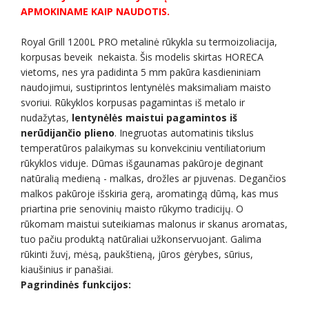
APMOKINAME KAIP NAUDOTIS.
Royal Grill 1200L PRO metalinė rūkykla su termoizoliacija,
korpusas beveik nekaista. Šis modelis skirtas HORECA
vietoms, nes yra padidinta 5 mm pakūra kasdieniniam
naudojimui, sustiprintos lentynėlės maksimaliam maisto
svoriui. Rūkyklos korpusas pagamintas iš metalo ir
nudažytas,
lentynėlės maistui pagamintos iš
nerūdijančio plieno
. Inegruotas automatinis tikslus
temperatūros palaikymas su konvekciniu ventiliatorium
rūkyklos viduje.
Dūmas išgaunamas pakūroje deginant
natūralią medieną - malkas, drožles ar pjuvenas. Degančios
malkos pakūroje išskiria gerą, aromatingą dūmą, kas mus
priartina prie senovinių maisto rūkymo tradicijų. O
rūkomam maistui suteikiamas malonus ir skanus aromatas,
tuo pačiu produktą natūraliai užkonservuojant.
Galima
rūkinti žuvį, mėsą, paukštieną, jūros gėrybes, sūrius,
kiaušinius ir panašiai.
Pagrindinės funkcijos: