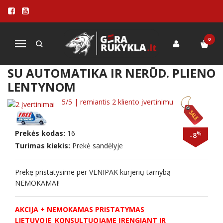
Pagrindinis
MALKINĖS RŪKYKLOS
Rūkyklos verslui
Rūkykla ROYAL GRILL 1200L PRO su automatika ir nerūd. plieno
lentynom
0
Navigacija
RŪKYKLA ROYAL GRILL 1200L PRO
SU AUTOMATIKA IR NERŪD. PLIENO
LENTYNOM
5
/5 | remiantis
2
kliento įvertinimu
Prekės kodas:
16
%
-8
Turimas kiekis:
Prekė sandėlyje
Prekę pristatysime per VENIPAK kurjerių tarnybą
NEMOKAMAI!
AKCIJA + NEMOKAMAS PRISTATYMAS
LIETUVOJE
.
KONSULTUOJAME ĮRENGIANT IR