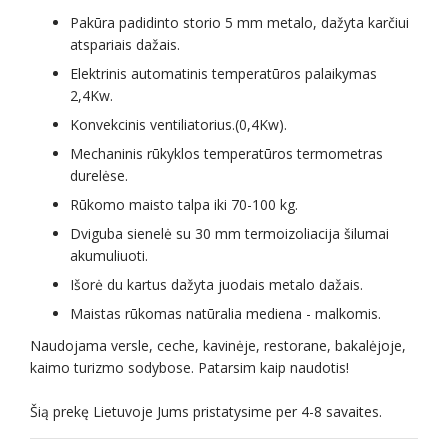
Pakūra padidinto storio 5 mm metalo, dažyta karčiui
atspariais dažais.
Elektrinis automatinis temperatūros palaikymas
2,4Kw.
Konvekcinis ventiliatorius.(0,4Kw).
Mechaninis rūkyklos temperatūros termometras
durelėse.
Rūkomo maisto talpa iki 70-100 kg.
Dviguba sienelė su 30 mm termoizoliacija šilumai
akumuliuoti.
Išorė du kartus dažyta juodais metalo dažais.
Maistas rūkomas natūralia mediena - malkomis.
Naudojama versle, ceche, kavinėje, restorane, bakalėjoje,
kaimo turizmo sodybose.
Patarsim kaip naudotis!
Šią prekę Lietuvoje Jums pristatysime per 4-8 savaites.