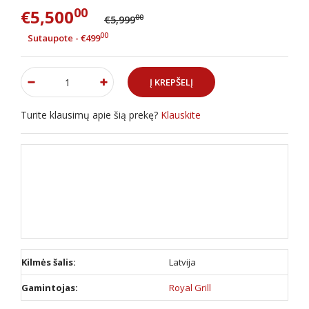
00
€5,500
00
€5,999
00
Sutaupote - €499
Turite klausimų apie šią prekę?
Klauskite
Kilmės šalis:
Latvija
Gamintojas:
Royal Grill