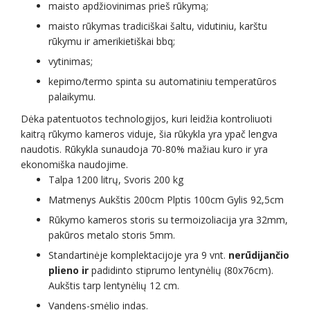
maisto apdžiovinimas prieš rūkymą;
maisto rūkymas tradiciškai šaltu, vidutiniu, karštu
rūkymu ir amerikietiškai bbq;
vytinimas;
kepimo/termo spinta su automatiniu temperatūros
palaikymu.
Dėka patentuotos technologijos, kuri leidžia kontroliuoti
kaitrą rūkymo kameros viduje, šia rūkykla yra ypač lengva
naudotis. Rūkykla sunaudoja 70-80% mažiau kuro ir yra
ekonomiška naudojime.
Talpa 1200 litrų, Svoris 200 kg
Matmenys Aukštis 200cm Plptis 100cm Gylis 92,5cm
Rūkymo kameros storis su termoizoliacija yra 32mm,
pakūros metalo storis 5mm.
Standartinėje komplektacijoje yra 9 vnt.
nerūdijančio
plieno ir
padidinto stiprumo lentynėlių (80x76cm).
Aukštis tarp lentynėlių 12 cm.
Vandens-smėlio indas.