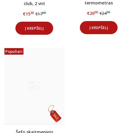
termometras
club, 2 vnt
00
99
€20
€24
30
00
€15
€17
Į KREPŠELĮ
Į KREPŠELĮ
Populiari
Šefo skaitmeninis