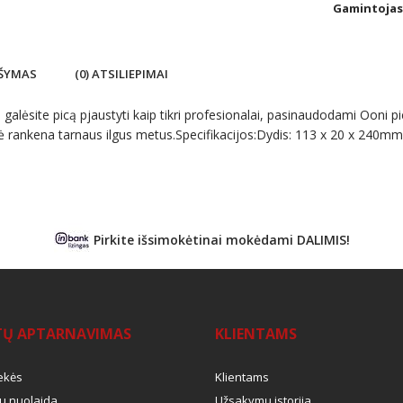
Gamintojas
ŠYMAS
(0) ATSILIEPIMAI
 galėsite picą pjaustyti kaip tikri profesionalai, pasinaudodami Ooni 
ė rankena tarnaus ilgus metus.Specifikacijos:Dydis: 113 x 20 x 240mm
Pirkite išsimokėtinai mokėdami DALIMIS!
TŲ APTARNAVIMAS
KLIENTAMS
ekės
Klientams
u nuolaida
Užsakymų istorija