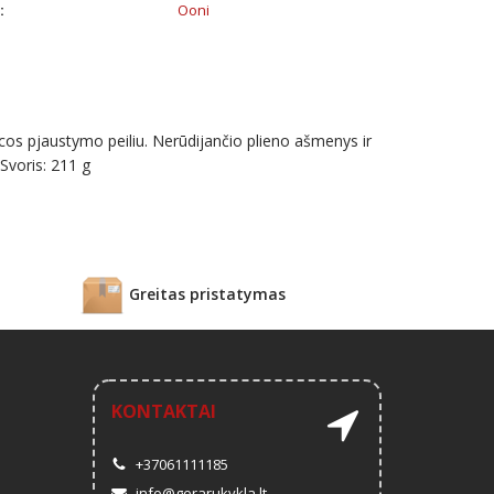
:
Ooni
picos pjaustymo peiliu. Nerūdijančio plieno ašmenys ir
Svoris: 211 g
Greitas pristatymas
KONTAKTAI
+37061111185
info@gerarukykla.lt