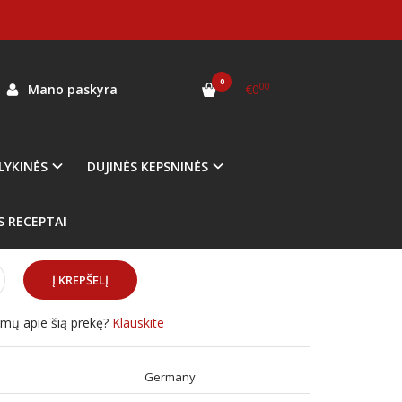
os pjaustymo peilis Ooni
0
00
Mano paskyra
€0
as:
UU-P06600
ekis:
Prekė sandėlyje
LYKINĖS
DUJINĖS KEPSNINĖS
S RECEPTAI
simų apie šią prekę?
Klauskite
:
Germany