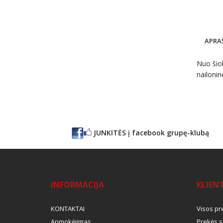
APRA
Nuo šiol
nailonin
JUNKITĖS į facebook grupę-klubą
INFORMACIJA
KLIEN
KONTAKTAI
Visos pr
Apmokėjimas
Prekės s