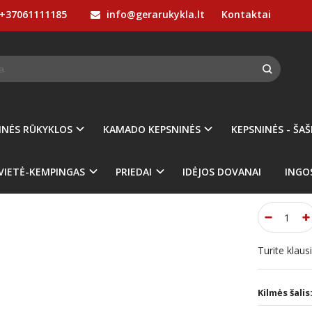
+37061111185
info@gerarukykla.lt
Kontaktai
KEPSNINĖS - ŠAŠLYKINĖS
Picų krosnys
Picos kepimo PRIEDAI
Pic
 PJAUSTYMO PEILIS OONI
Prekės kod
Turimas ki
INĖS RŪKYKLOS
KAMADO KEPSNINĖS
KEPSNINĖS - ŠAŠ
00
€25
VIETĖ-KEMPINGAS
PRIEDAI
IDĖJOS DOVANAI
INGO
Turite klau
Kilmės šalis