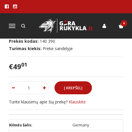
Pagrindinis
PRIEDAI
Įvairūs priedai
Lentynėlė All-Star
LENTYNĖLĖ ALL-STAR
0
Navigacija
Prekės kodas:
140 390
Turimas kiekis:
Prekė sandėlyje
01
€49
Turite klausimų apie šią prekę?
Klauskite
Kilmės šalis:
Germany