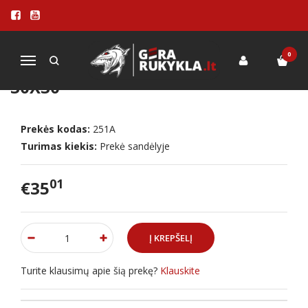
Pagrindinis
KEPSNINĖS - ŠAŠLYKINĖS
Picų krosnys
Picos kepimo PRIEDAI
Lavos akmuo su kojelėmis 30x30
0
Navigacija
LAVOS AKMUO SU KOJELĖMIS
30X30
Prekės kodas:
251A
Turimas kiekis:
Prekė sandėlyje
01
€35
Turite klausimų apie šią prekę?
Klauskite