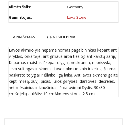
Kilmės šalis:
Germany
Gamintojas:
Lava Stone
APRAŠYMAS
(0) ATSILIEPIMAI
Lavos akmuo yra nepamainomas pagalbininkas kepant ant
viryklės, orkaitėje, ant griliaus arba tiesiog ant karštų žarijų!
Kepamas maistas iškepa tolygiai, neskrunda, neprisvyla,
lieka sultingas ir skanus. Lavos akmuo kaip ir ketus, šilumą
paskirsto tolygiai ir išlaiko ilgą laiką. Ant lavos akmens galite
kepti mėsą, žuvį, picas, jūros gėrybes, daržoves, dešreles,
net mėsainius ir kiaušinius. Išmatavimai:Dydis: 30x30
cmKojelių aukštis: 10 cmAkmens storis: 2.5 cm