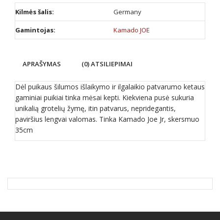
Kilmės šalis:
Germany
Gamintojas:
Kamado JOE
APRAŠYMAS
(0) ATSILIEPIMAI
Dėl puikaus šilumos išlaikymo ir ilgalaikio patvarumo ketaus
gaminiai puikiai tinka mėsai kepti. Kiekviena pusė sukuria
unikalią grotelių žymę, itin patvarus, nepridegantis,
paviršius lengvai valomas. Tinka Kamado Joe Jr, skersmuo
35cm