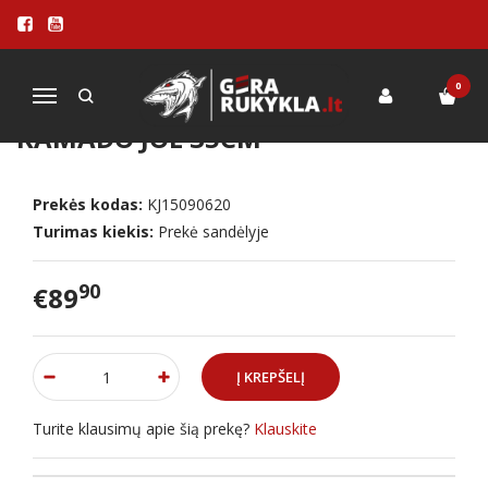
Pagrindinis
PRIEDAI
Įvairūs priedai
Ketaus kepimo grotelės Kamado Joe 35cm
0
Navigacija
KETAUS KEPIMO GROTELĖS
KAMADO JOE 35CM
Prekės kodas:
KJ15090620
Turimas kiekis:
Prekė sandėlyje
90
€89
Turite klausimų apie šią prekę?
Klauskite