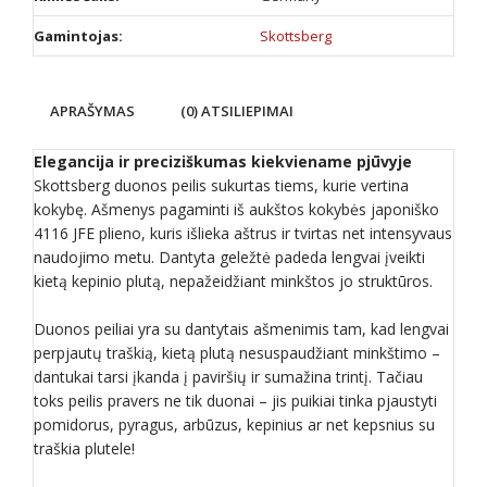
Gamintojas:
Skottsberg
APRAŠYMAS
(0) ATSILIEPIMAI
Elegancija ir preciziškumas kiekviename pjūvyje
Skottsberg duonos peilis sukurtas tiems, kurie vertina
kokybę. Ašmenys pagaminti iš aukštos kokybės japoniško
4116 JFE plieno, kuris išlieka aštrus ir tvirtas net intensyvaus
naudojimo metu. Dantyta geležtė padeda lengvai įveikti
kietą kepinio plutą, nepažeidžiant minkštos jo struktūros.
Duonos peiliai yra su dantytais ašmenimis tam, kad lengvai
perpjautų traškią, kietą plutą nesuspaudžiant minkštimo –
dantukai tarsi įkanda į paviršių ir sumažina trintį. Tačiau
toks peilis pravers ne tik duonai – jis puikiai tinka pjaustyti
pomidorus, pyragus, arbūzus, kepinius ar net kepsnius su
traškia plutele!