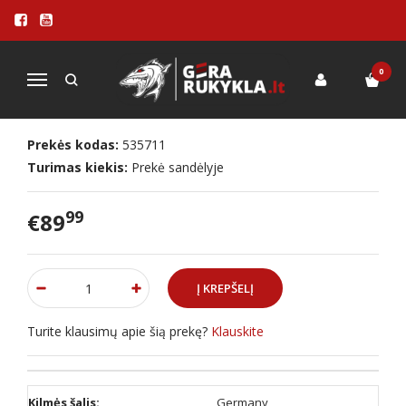
Pagrindinis
PRIEDAI
Peiliai
Duonos peiliai
Duonos peilis Skottsberg 20cm
0
Navigacija
DUONOS PEILIS SKOTTSBERG 20CM
Prekės kodas:
535711
Turimas kiekis:
Prekė sandėlyje
99
€89
Turite klausimų apie šią prekę?
Klauskite
Kilmės šalis:
Germany