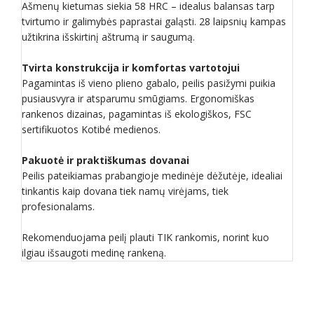
Ašmenų kietumas siekia 58 HRC – idealus balansas tarp
tvirtumo ir galimybės paprastai galąsti. 28 laipsnių kampas
užtikrina išskirtinį aštrumą ir saugumą.
Tvirta konstrukcija ir komfortas vartotojui
Pagamintas iš vieno plieno gabalo, peilis pasižymi puikia
pusiausvyra ir atsparumu smūgiams. Ergonomiškas
rankenos dizainas, pagamintas iš ekologiškos, FSC
sertifikuotos Kotibé medienos.
Pakuotė ir praktiškumas dovanai
Peilis pateikiamas prabangioje medinėje dėžutėje, idealiai
tinkantis kaip dovana tiek namų virėjams, tiek
profesionalams.
Rekomenduojama peilį plauti TIK rankomis, norint kuo
ilgiau išsaugoti medinę rankeną.