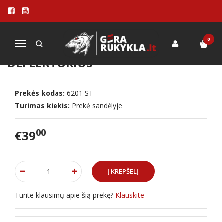
Pagrindinis
PRIEDAI
Įvairūs priedai
Char-Griller Akorn karščio deflektorius
0
Navigacija
CHAR-GRILLER AKORN KARŠČIO
DEFLEKTORIUS
Prekės kodas:
6201 ST
Turimas kiekis:
Prekė sandėlyje
00
€39
Turite klausimų apie šią prekę?
Klauskite