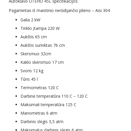
Autoklavo UTEHO 45L specifikacijos:
Pagamintas iš maistinio nerūdijančio plieno – Aisi 304
Galia 2 kW
Tinklo įtampa 220 W
Aukštis 65 cm
Aukštis surinktas 76 cm
Skersmuo 32cm
Kaklo skersmuo 17 cm
Svoris 12 kg
Tūris 45 l
Termometras 120 C
Darbinė temperatūra 110 C – 120 C
Maksimali temperatūra 125 C
Manometras 6 atm
Darbinis slėgis 3,5 atm
Maksimalus darbinis slėgis 6 atm