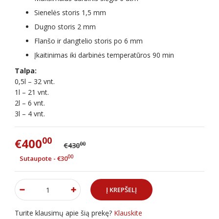
Sienelės storis 1,5 mm
Dugno storis 2 mm
Flanšo ir dangtelio storis po 6 mm
Įkaitinimas iki darbinės temperatūros 90 min
Talpa:
0,5l – 32 vnt.
1l – 21 vnt.
2l – 6 vnt.
3l – 4 vnt.
00
€400
00
€430
00
Sutaupote - €30
Turite klausimų apie šią prekę?
Klauskite