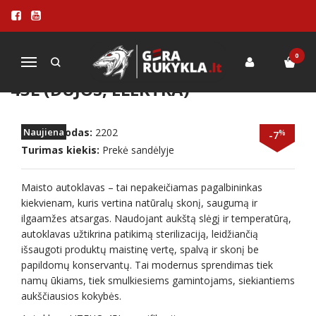
Pagrindinis
PRIEDAI
Autoklavai
Autoklavas UTEHO universalus 45L (dujos, elektra)
0
Navigacija
AUTOKLAVAS UTEHO UNIVERSALUS
45L (DUJOS, ELEKTRA)
Prekės kodas:
Naujiena
2202
%
-7
Turimas kiekis:
Prekė sandėlyje
Maisto autoklavas – tai nepakeičiamas pagalbininkas
kiekvienam, kuris vertina natūralų skonį, saugumą ir
ilgaamžes atsargas. Naudojant aukštą slėgį ir temperatūrą,
autoklavas užtikrina patikimą sterilizaciją, leidžiančią
išsaugoti produktų maistinę vertę, spalvą ir skonį be
papildomų konservantų. Tai modernus sprendimas tiek
namų ūkiams, tiek smulkiesiems gamintojams, siekiantiems
aukščiausios kokybės.