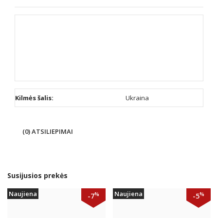
Kilmės šalis:
Ukraina
(0) ATSILIEPIMAI
Susijusios prekės
Naujiena
Naujiena
%
%
-7
-5