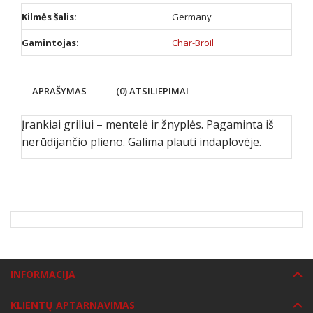
Kilmės šalis:
Germany
Gamintojas:
Char-Broil
APRAŠYMAS
(0) ATSILIEPIMAI
Įrankiai griliui – mentelė ir žnyplės. Pagaminta iš
nerūdijančio plieno. Galima plauti indaplovėje.
INFORMACIJA
KLIENTŲ APTARNAVIMAS