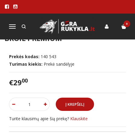
Pagrindinis
PRIEDAI
Įvairūs priedai
2 Įrankių komplektas Char-Broil Premium
0
Navigacija
2 ĮRANKIŲ KOMPLEKTAS CHAR-
BROIL PREMIUM
Prekės kodas:
140 543
Turimas kiekis:
Prekė sandėlyje
00
€29
Turite klausimų apie šią prekę?
Klauskite