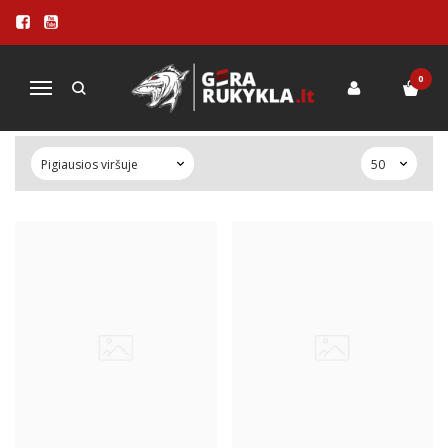
AZIJIETIŠKOS KEPTUVĖS WOK
STILIAUS GRILIO MEGĖJAMS
0
Navigacija
Pagrindinis
PRIEDAI
WOK