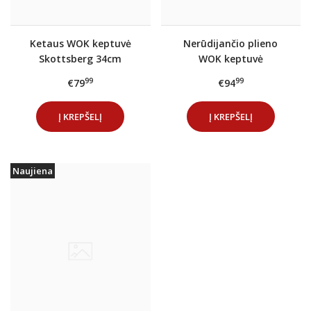
Ketaus WOK keptuvė
Nerūdijančio plieno
Skottsberg 34cm
WOK keptuvė
Skottsberg 28cm
99
99
€79
€94
Į KREPŠELĮ
Į KREPŠELĮ
Naujiena