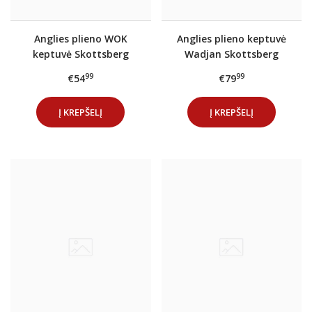
Anglies plieno WOK
Anglies plieno keptuvė
keptuvė Skottsberg
Wadjan Skottsberg
24/28cm : Keptuvės
34cm
99
99
€54
€79
dydis - 24cm
Į KREPŠELĮ
Į KREPŠELĮ