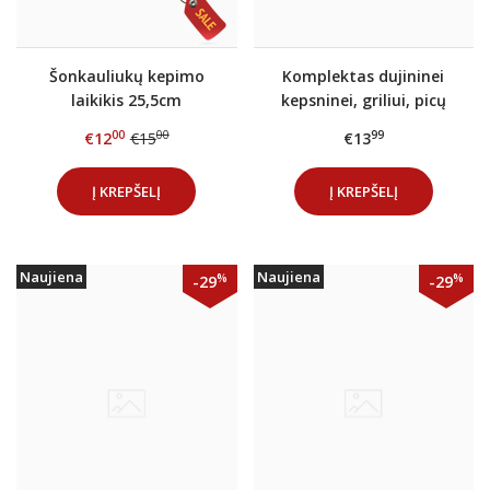
Šonkauliukų kepimo
Komplektas dujininei
laikikis 25,5cm
kepsninei, griliui, picų
krosnims pajungti 1,5m
00
00
99
€12
€15
€13
žarna su dujų lygio
davikliu
Į KREPŠELĮ
Į KREPŠELĮ
Naujiena
Naujiena
%
%
-29
-29