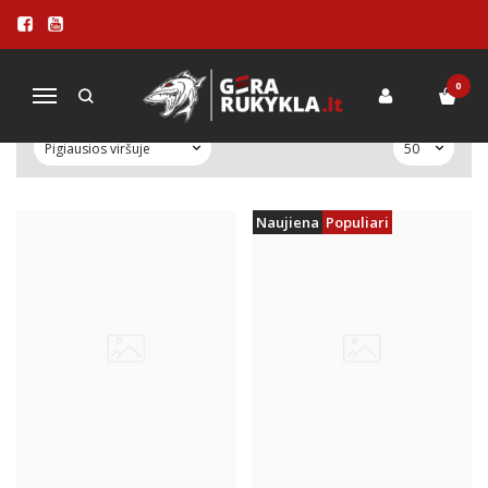
PREKIŲ PAIEŠKA - RED
Pagrindinis
Prekių paieška
0
Navigacija
Naujiena
Populiari