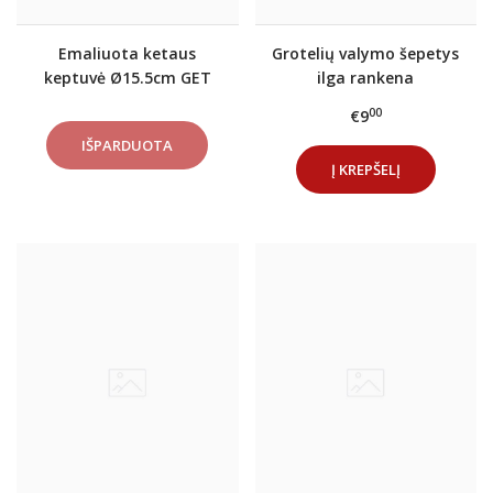
Emaliuota ketaus
Grotelių valymo šepetys
keptuvė Ø15.5cm GET
ilga rankena
RED Raudona
00
€9
Į KREPŠELĮ