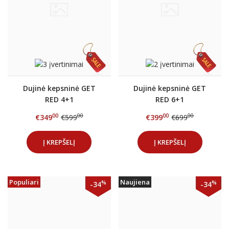
Dujinė kepsninė GET
Dujinė kepsninė GET
RED 4+1
RED 6+1
00
00
00
00
€349
€599
€399
€699
Į KREPŠELĮ
Į KREPŠELĮ
Populiari
Naujiena
%
%
-34
-34