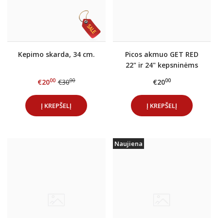
Kepimo skarda, 34 cm.
Picos akmuo GET RED
22" ir 24" kepsninėms
Ø38cm
00
00
00
€20
€30
€20
Į KREPŠELĮ
Į KREPŠELĮ
Naujiena