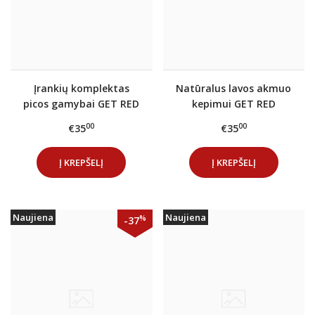
Įrankių komplektas
Natūralus lavos akmuo
picos gamybai GET RED
kepimui GET RED
00
00
€35
€35
Į KREPŠELĮ
Į KREPŠELĮ
Naujiena
Naujiena
%
-37