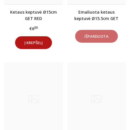
Ketaus keptuvė Ø15cm
Emaliuota ketaus
GET RED
keptuvė Ø15.5cm GET
RED Antracitas
00
€6
Į KREPŠELĮ