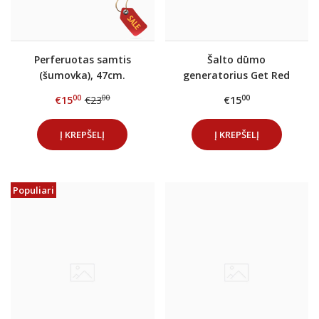
Perferuotas samtis
Šalto dūmo
(šumovka), 47cm.
generatorius Get Red
00
00
00
€15
€23
€15
Į KREPŠELĮ
Į KREPŠELĮ
Populiari