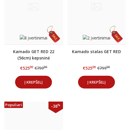
Kamado GET RED 22
Kamado stalas GET RED
(56cm) kepsninė
00
00
00
00
€525
€799
€525
€799
Į KREPŠELĮ
Į KREPŠELĮ
Populiari
%
-38