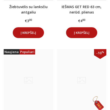
Žiebtuvėlis su lanksčiu
IEŠMAS GET RED 63 cm,
antgaliu
nerūd. plienas
00
00
€3
€4
Į KREPŠELĮ
Į KREPŠELĮ
Naujiena
Populiari
%
-10