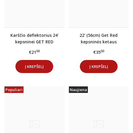
Karščio deflektorius 24'
22' (56cm) Get Red
kepsninei GET RED
kepsninės ketaus
grotelių pusmėnulis
00
00
€21
€35
Į KREPŠELĮ
Į KREPŠELĮ
Populiari
Naujiena