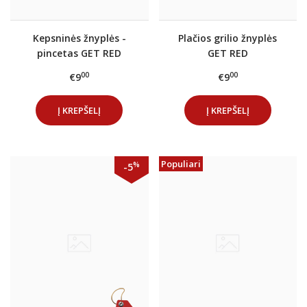
Kepsninės žnyplės -
Plačios grilio žnyplės
pincetas GET RED
GET RED
00
00
€9
€9
Į KREPŠELĮ
Į KREPŠELĮ
Populiari
%
-5