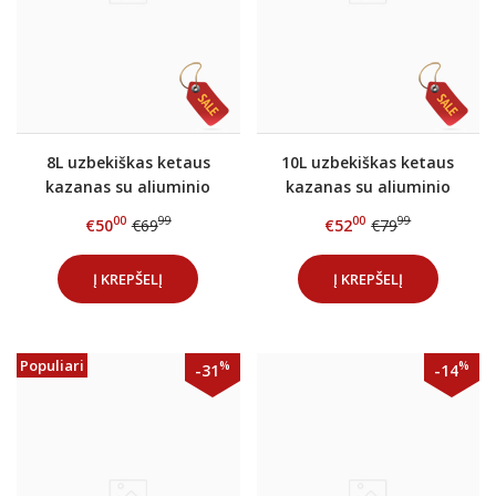
8L uzbekiškas ketaus
10L uzbekiškas ketaus
kazanas su aliuminio
kazanas su aliuminio
dangčiu
dangčiu
00
99
00
99
€50
€69
€52
€79
Į KREPŠELĮ
Į KREPŠELĮ
Populiari
%
%
-31
-14