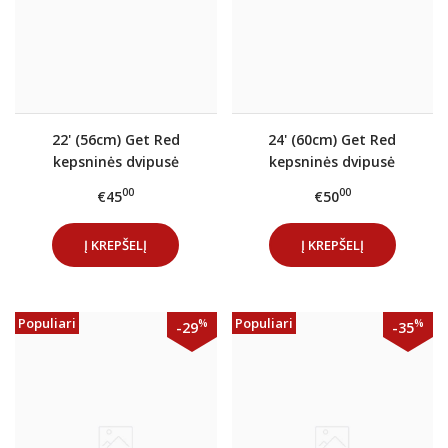
22' (56cm) Get Red
24' (60cm) Get Red
kepsninės dvipusė
kepsninės dvipusė
ketaus plokštuma
ketaus plokštuma
00
00
€45
€50
Į KREPŠELĮ
Į KREPŠELĮ
Populiari
Populiari
%
%
-29
-35