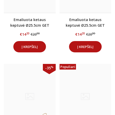
Emaliuota ketaus
Emaliuota ketaus
keptuvė Ø25.5cm GET
keptuvė Ø25.5cm GET
RED Antracitas
RED Raudona
20
00
20
00
€14
€20
€14
€20
Į KREPŠELĮ
Į KREPŠELĮ
Populiari
%
-35