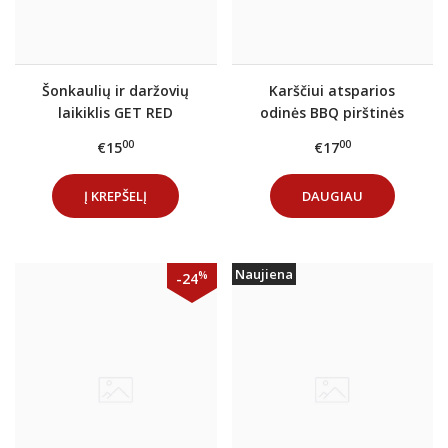
Šonkaulių ir daržovių
Karščiui atsparios
laikiklis GET RED
odinės BBQ pirštinės
00
00
€15
€17
Į KREPŠELĮ
DAUGIAU
Naujiena
%
-24