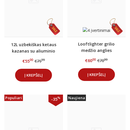
Looftlighter grilio
12L uzbekiškas ketaus
medžio anglies
kazanas su aliuminio
uždegiklis
dangčiu
00
00
€60
€70
00
99
€55
€79
Į KREPŠELĮ
Į KREPŠELĮ
Populiari
Naujiena
%
-35