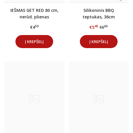
IEŠMAS GET RED 80 cm,
Silikoninis BBQ
nerūd. plienas
teptukas, 36cm
50
40
00
€4
€5
€6
Į KREPŠELĮ
Į KREPŠELĮ