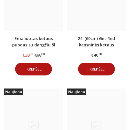
Emaliuotas ketaus
24' (60cm) Get Red
puodas su dangčiu 5l
kepsninės ketaus
GET RED
grotelių pusmėnulis
00
00
00
€38
€60
€40
Į KREPŠELĮ
Į KREPŠELĮ
Naujiena
Naujiena