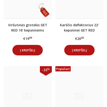
Viršutinės grotelės GET
Karščio deflektorius 22'
RED 16' kepsninėms
kepsninei GET RED
99
00
€19
€20
Į KREPŠELĮ
Į KREPŠELĮ
Populiari
%
-33