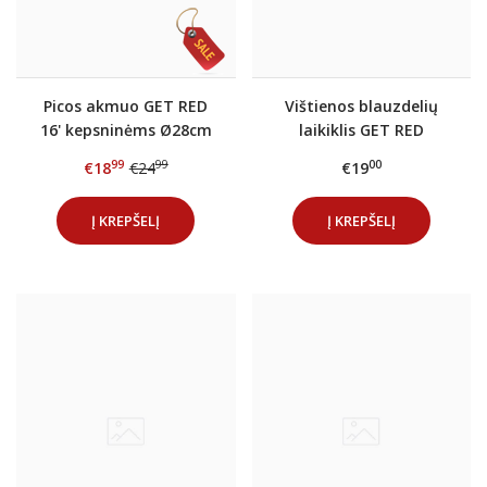
Picos akmuo GET RED
Vištienos blauzdelių
16' kepsninėms Ø28cm
laikiklis GET RED
99
99
00
€18
€24
€19
Į KREPŠELĮ
Į KREPŠELĮ