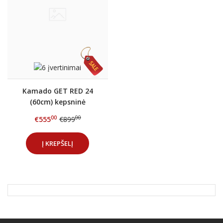
Kamado GET RED 24
(60cm) kepsninė
00
00
€555
€899
Į KREPŠELĮ