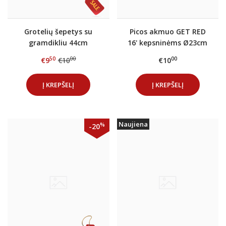
Grotelių šepetys su
Picos akmuo GET RED
gramdikliu 44cm
16' kepsninėms Ø23cm
50
00
00
€9
€10
€10
Į KREPŠELĮ
Į KREPŠELĮ
Naujiena
%
-20