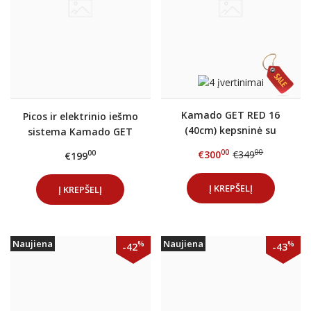
Kamado GET RED 16
Picos ir elektrinio iešmo
(40cm) kepsninė su
sistema Kamado GET
stovu
RED 24` kepsninei
00
00
€300
€349
00
€199
Į KREPŠELĮ
Į KREPŠELĮ
Naujiena
Naujiena
%
%
-42
-43