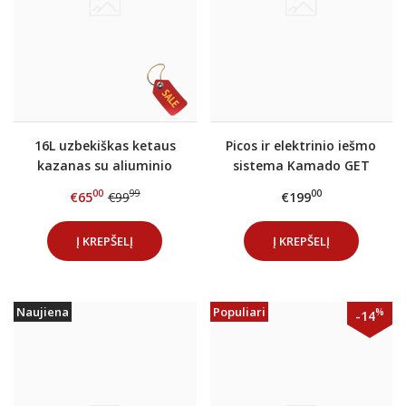
16L uzbekiškas ketaus
Picos ir elektrinio iešmo
kazanas su aliuminio
sistema Kamado GET
dangčiu
RED 22` kepsninei
00
99
00
€65
€99
€199
Į KREPŠELĮ
Į KREPŠELĮ
Naujiena
Populiari
%
-14