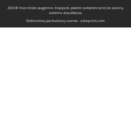
2026 © Visos teisės saugomos. Kopijuoti, platinti svetainės turinį be autorių
sutikimo draudžiama.
Elektroninių parduotuvių nuoma
-
eshoprent.com