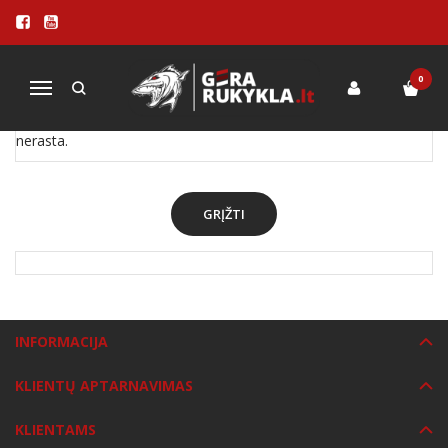
PREKIŲ PAIEŠKA - IESMELIAI
Pagrindinis
Prekių paieška
0
Navigacija
Atsiprašome, tačiau prekių, kurios atitiktų paieškos kriterijus
nerasta.
GRĮŽTI
INFORMACIJA
KLIENTŲ APTARNAVIMAS
KLIENTAMS